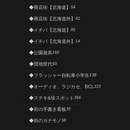
54
◆商店街【北海道】
41
◆商店街【北海道外】
85
◆イチバ【北海道】
14
◆イチバ【北海道外】
160
◆公園遊具
60
◆団地世代
138
◆フラッシャー自転車小学生
110
◆オーディオ、ラジカセ、BCL
356
◆ステキ&珍スポット
35
◆街の手書き看板
58
◆街のカナモノ