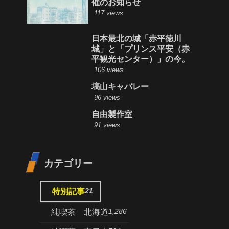
催のお知らせ
117 views
日本最北の城「赤平徳川
城」と「プリンス平安（赤
平観光センター）」の今。
106 views
塙山キャバレー
96 views
自由製作室
91 views
カテゴリー
21
特別記事
1,286
純喫茶 北海道