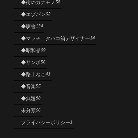
58
◆街のカナモノ
62
◆エゾパン
134
◆駅舎
14
◆マッチ、タバコ箱デザイナー
69
◆昭和品
56
◆サンポ
41
◆路上ねこ
55
◆音楽
88
◆無題
66
未分類
1
プライバシーポリシー