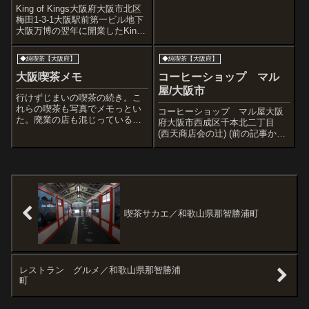
かつ大富士大阪市淀川区十三東
King of Kings大阪府大阪市北区
３丁目２８−１８こんな魅惑の看
梅田1-3-1大阪駅前第一ビル地下
板には入ってしまうたつや時計
大阪万博の翌年に開業したKing
店
of Kings。 まずはモノクロで撮
影。カラー写真。相変わらずこ
◆純喫茶【大阪府】
◆純喫茶【大阪府】
こだけの世界。King of Kingsは
日本を代表するラウンジ...
大阪喫茶メモ
コーヒーショップ マル
屋/大阪市
行けずじまいの喫茶の続き。こ
れらの喫茶も写真でメモっとい
コーヒーショップ マル屋大阪
た。廃業の店も混じっている
府大阪市西成区千本北二丁目
が。アラビヤさんドレミさん。
(西天商店会の辻) (前の記事から
前回訪問はここ。アントレさん
の続き)天井付近の壁にいくつも
エルマさん。プランターが入口
貼られている赤い飾りは、「泥
前に並べられていたので やっ
棒よけのマジナイなんです」。
てないような気がする。ナポレ
オンさん。大きなシ...
喫茶サカエ／和歌山県那智勝浦町
レストラン グルメ／和歌山県那智勝浦
町