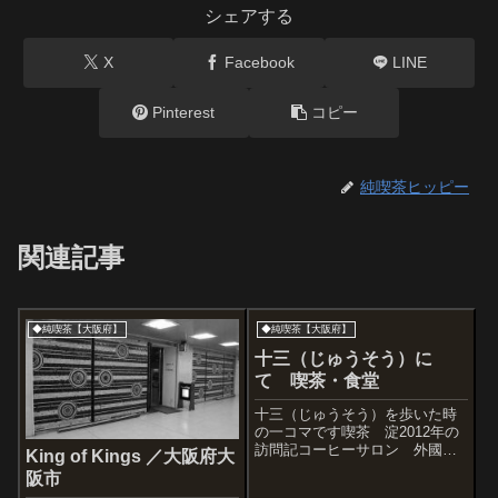
シェアする
X
Facebook
LINE
Pinterest
コピー
純喫茶ヒッピー
関連記事
◆純喫茶【大阪府】
◆純喫茶【大阪府】
十三（じゅうそう）に
て 喫茶・食堂
十三（じゅうそう）を歩いた時
の一コマです喫茶 淀2012年の
訪問記コーヒーサロン 外國船
King of Kings ／大阪府大
現役じゃないのかな（不明）珈
阪市
琲ブラジルやってなかったとん