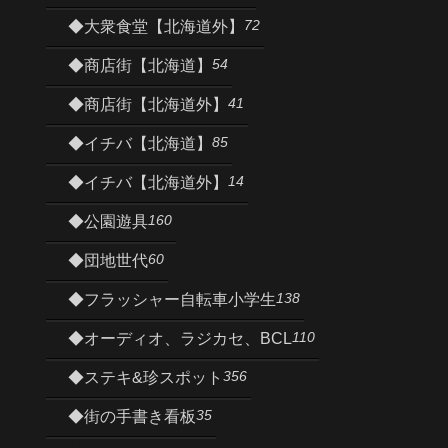
72
◆大衆食堂【北海道外】
54
◆商店街【北海道】
41
◆商店街【北海道外】
85
◆イチバ【北海道】
14
◆イチバ【北海道外】
160
◆公園遊具
60
◆団地世代
138
◆フラッシャー自転車小学生
110
◆オーディオ、ラジカセ、BCL
356
◆ステキ&珍スポット
35
◆街の手書き看板