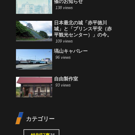
催のお知らせ
138 views
日本最北の城「赤平徳川
城」と「プリンス平安（赤
平観光センター）」の今。
109 views
塙山キャバレー
96 views
自由製作室
93 views
カテゴリー
21