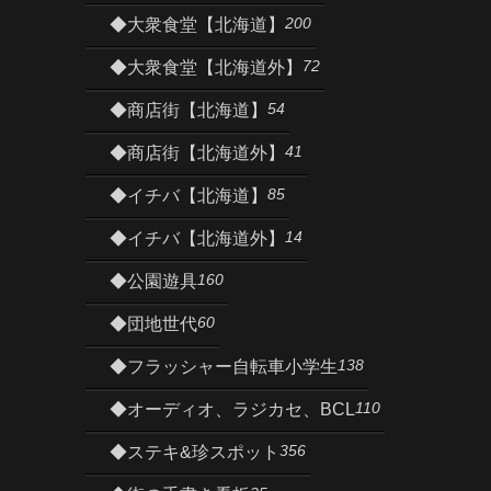
200
◆大衆食堂【北海道】
72
◆大衆食堂【北海道外】
54
◆商店街【北海道】
41
◆商店街【北海道外】
85
◆イチバ【北海道】
14
◆イチバ【北海道外】
160
◆公園遊具
60
◆団地世代
138
◆フラッシャー自転車小学生
110
◆オーディオ、ラジカセ、BCL
356
◆ステキ&珍スポット