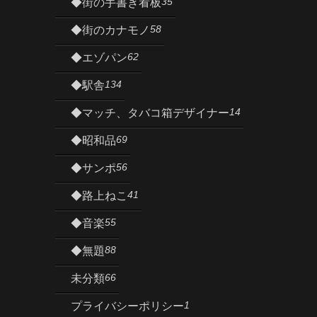
35
◆街の手書き看板
58
◆街のカナモノ
62
◆エゾパン
134
◆駅舎
14
◆マッチ、タバコ箱デザイナー
69
◆昭和品
56
◆サンポ
41
◆路上ねこ
55
◆音楽
88
◆無題
66
未分類
1
プライバシーポリシー