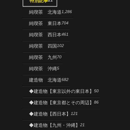
特別記事
1,286
純喫茶 北海道
704
純喫茶 東日本
461
純喫茶 西日本
102
純喫茶 四国
70
純喫茶 九州
5
純喫茶 沖縄
682
建造物 北海道
50
◆建造物【東京以外の東日本】
86
◆建造物【東京都とその周辺】
121
◆建造物【西日本】
21
◆建造物【九州・沖縄】