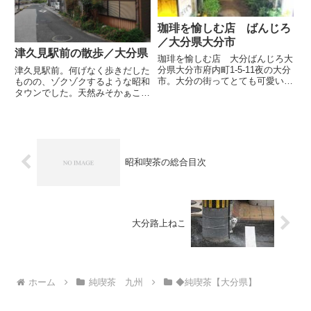
珈琲を愉しむ店 ばんじろ
／大分県大分市
津久見駅前の散歩／大分県
珈琲を愉しむ店 大分ばんじろ大
分県大分市府内町1-5-11夜の大分
津久見駅前。何げなく歩きだした
市。大分の街ってとても可愛いで
ものの、ゾクゾクするような昭和
すね。新しいというか、賑やかで
タウンでした。天然みそかぁこの
お洒落。歩いてるだけで楽しい気
喫茶もなかなか・・・! 休み
分になります。そんなと
だったけどカーテンの柄だけでも
き・・・・。喫茶店ですよね?奥
GOO～♪喫茶カトレアさんトタン
に光って見える看板が入口でしょ
壁の街並みあ、喫茶ガレさんだっ
う...
て。紅葉も綺麗だなー (今日...
昭和喫茶の総合目次
大分路上ねこ
ホーム
純喫茶 九州
◆純喫茶【大分県】