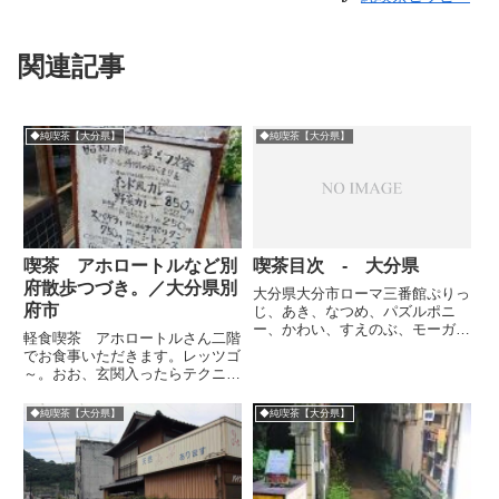
関連記事
◆純喫茶【大分県】
◆純喫茶【大分県】
喫茶 アホロートルなど別
喫茶目次 - 大分県
府散歩つづき。／大分県別
大分県大分市ローマ三番館ぷりっ
府市
じ、あき、なつめ、パズルポニ
ー、かわい、すえのぶ、モーガ
軽食喫茶 アホロートルさん二階
ン、仔馬、みまつばんじろ津久見
でお食事いただきます。レッツゴ
市ガレ、カトレア、かくれん坊も
～。おお、玄関入ったらテクニク
か、8日臼杵市泉別府市みどりな
スＳＢ-4500あった。ランチ人気
かむら珈琲店アホロートル由布市
らしく、けっこうお客さんいまし
◆純喫茶【大分県】
◆純喫茶【大分県】
レオ、暖温亭、旅路
た。退店後、すぐ近所の居酒屋さ
ん。火事にでもあった？くらいの
劣化状況。ん、観覧車みたい...