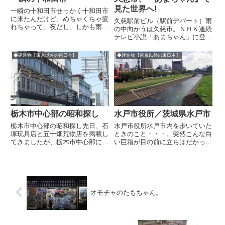
見た世界へ!
一瞬の十和田市せっかく十和田市
に来たんだけど、めちゃくちゃ疲
久慈駅前ビル（駅前デパート）雨
れちゃって、夜だし、しかも雨だ
の中向かうは久慈市。ＮＨＫ連続
し、このまま通りすぎちゃっ
テレビ小説「あまちゃん」に登場
た…。いつかゆっくり見たいな。
した、岩手県久慈市の「久慈駅前
ビル」、「駅前デパート」。ある
◆建造物【東京以外の東日本】
◆建造物【東京以外の東日本】
いは、通称「あまちゃんビル」。
個人的にNHK連続テレビ小説は
見ないけど、「あまちゃん」は
当...
栃木市中心部の昭和探し
水戸市役所／茨城県水戸市
栃木市中心部の昭和探し先日、石
水戸市役所水戸市内を歩いていた
塚玩具店と五十畑荒物店を掲載し
ときのこと・・・。突然こんな白
てきましたが、栃木市中心部には
い巨箱が目の前に立ちはだかった
軽く一回り散歩するだけで、昭和
違う方向から見て・・・驚愕。す
時代に建てられた良いビルが本当
ごくかっこいい建物が取り壊され
にたくさんあることがわかりまし
ているまっ最中です。やめて～
た。27枚撮った写真、一気に掲
1970年代の建築でしょうデコデ
載しますね。 倭町７の大きく
コした感じがたまらないいても
古...
た...
オモチャのたもちゃん。