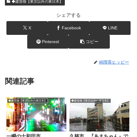
◆建造物【東京以外の東日本】
シェアする
X
Facebook
LINE
Pinterest
コピー
純喫茶ヒッピー
関連記事
◆建造物【東京以外の東日本】
◆建造物【東京以外の東日本】
一瞬の十和田市
久慈市、『あまちゃん』で