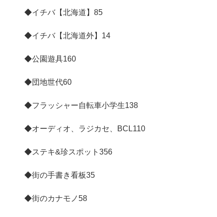
◆イチバ【北海道】
85
◆イチバ【北海道外】
14
◆公園遊具
160
◆団地世代
60
◆フラッシャー自転車小学生
138
◆オーディオ、ラジカセ、BCL
110
◆ステキ&珍スポット
356
◆街の手書き看板
35
◆街のカナモノ
58