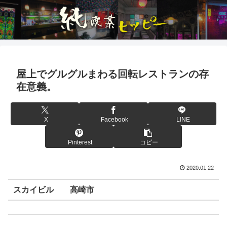
屋上でグルグルまわる回転レストランの存
在意義。
X
Facebook
LINE
Pinterest
コピー
2020.01.22
スカイビル 高崎市