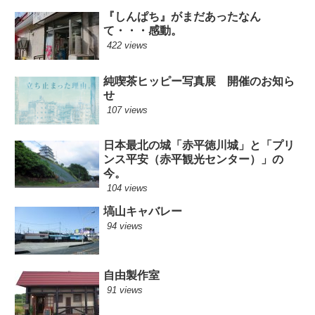
『しんぱち』がまだあったなん
て・・・感動。
422 views
純喫茶ヒッピー写真展 開催のお知ら
せ
107 views
日本最北の城「赤平徳川城」と「プリ
ンス平安（赤平観光センター）」の
今。
104 views
塙山キャバレー
94 views
自由製作室
91 views