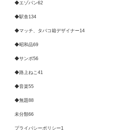
◆エゾパン
62
◆駅舎
134
◆マッチ、タバコ箱デザイナー
14
◆昭和品
69
◆サンポ
56
◆路上ねこ
41
◆音楽
55
◆無題
88
未分類
66
プライバシーポリシー
1