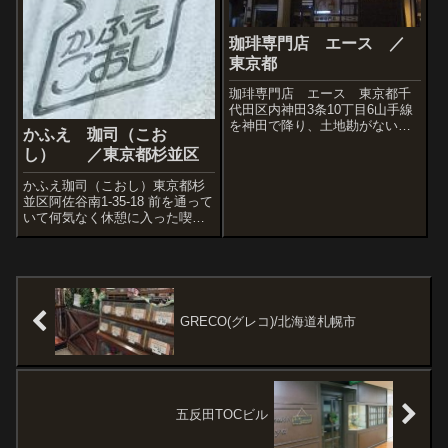
珈琲専門店 エース ／
東京都
珈琲専門店 エース 東京都千
代田区内神田3条10丁目6山手線
を神田で降り、土地勘がないの
かふえ 珈司（こお
でとぼとぼ歩いていると神田珈
し） ／東京都杉並区
琲園の前を偶然通りがかった。
神田珈琲園は旭川店の方はごく
かふえ珈司（こおし）東京都杉
近所だったので何度か行ったも
並区阿佐谷南1-35-18 前を通って
のだが、神田のほうは初めて。
いて何気なく休憩に入った喫
すでに閉店し...
茶。「何も足さない 何も引か
ない」という文句のお酒がある
けど、まさにそのような感じ
で、存在感も内装や雰囲気も、
ザ・キッサ。珈琲は本格的でお
いしいです...
GRECO(グレコ)/北海道札幌市
五反田TOCビル