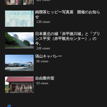
純喫茶ヒッピー写真展 開催のお知ら
せ
138 views
日本最北の城「赤平徳川城」と「プリ
ンス平安（赤平観光センター）」の
今。
108 views
塙山キャバレー
96 views
自由製作室
93 views