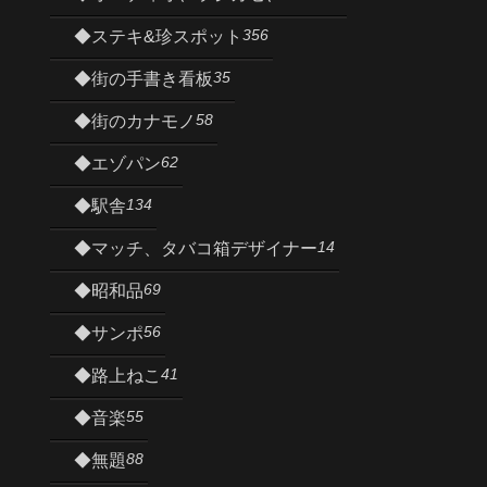
356
◆ステキ&珍スポット
35
◆街の手書き看板
58
◆街のカナモノ
62
◆エゾパン
134
◆駅舎
14
◆マッチ、タバコ箱デザイナー
69
◆昭和品
56
◆サンポ
41
◆路上ねこ
55
◆音楽
88
◆無題