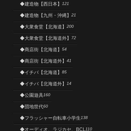
121
◆建造物【西日本】
21
◆建造物【九州・沖縄】
200
◆大衆食堂【北海道】
72
◆大衆食堂【北海道外】
54
◆商店街【北海道】
41
◆商店街【北海道外】
85
◆イチバ【北海道】
14
◆イチバ【北海道外】
160
◆公園遊具
60
◆団地世代
138
◆フラッシャー自転車小学生
110
◆オーディオ、ラジカセ、BCL