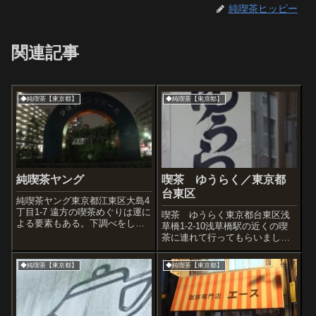
純喫茶ヒッピー
関連記事
◆純喫茶【東京都】
◆純喫茶【東京都】
純喫茶ヤング
喫茶 ゆうらく／東京都
台東区
純喫茶ヤング東京都江東区大島4
丁目1-7 遠方の喫茶めぐりは運に
喫茶 ゆうらく東京都台東区浅
よる要素もある。下調べをして
草橋1-2-10浅草橋駅の近くの喫
いればちゃんと入れるが、ぶら
茶に連れて行ってもらいまし
つきながら出会えた場合はむし
た。写真ないけどカレーも食べ
ろ閉まっていることのほうが多
ちゃった。
◆純喫茶【東京都】
◆純喫茶【東京都】
いような気がする。 ここも残念
ながら入れなかった。ちょうど
閉まっ...