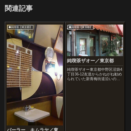
関連記事
◆純喫茶【東京都】
◆純喫茶【東京都】
純喫茶ザオー／東京都
純喫茶ザオー東京都中野区沼袋4
丁目36-12友達からかねがね勧め
られていた新青梅街道沿いの喫
茶店にようやく到達。そして、
なるほど、納得。好みの内装に
感激です。それにやはり喫茶店
はこれぐらいの広さ(狭さ)が一番
しっくり感じるね。もしも近所
の店...
パーラー キムラヤ／東