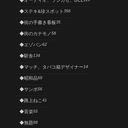
◆オーディオ、ラジカセ、BCL
356
◆ステキ&珍スポット
35
◆街の手書き看板
58
◆街のカナモノ
62
◆エゾパン
134
◆駅舎
14
◆マッチ、タバコ箱デザイナー
69
◆昭和品
56
◆サンポ
41
◆路上ねこ
55
◆音楽
88
◆無題