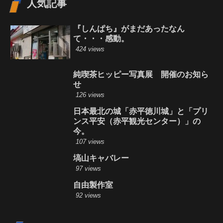
人気記事
『しんぱち』がまだあったなん
て・・・感動。
424 views
純喫茶ヒッピー写真展 開催のお知ら
せ
126 views
日本最北の城「赤平徳川城」と「プリ
ンス平安（赤平観光センター）」の
今。
107 views
塙山キャバレー
97 views
自由製作室
92 views