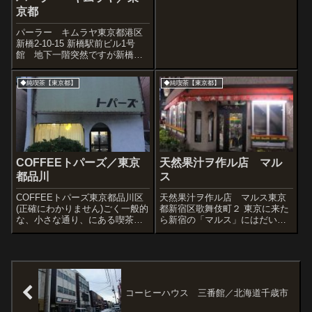
京都
パーラー キムラヤ東京都港区
新橋2-10-15 新橋駅前ビル1号
館 地下一階突然ですが新橋の
キムラヤです。「バイオレッ
ト」がお休みだったのでこちら
◆純喫茶【東京都】
◆純喫茶【東京都】
に来ました。ナポリタンセット
で一服。さて、北海道へ帰ろー♪
COFFEEトパーズ／東京
天然果汁ヲ作ル店 マル
都品川
ス
COFFEEトパーズ東京都品川区
天然果汁ヲ作ル店 マルス東京
(正確にわかりません)ごく一般的
都新宿区歌舞伎町２ 東京に来た
な、小さな通り、にある喫茶店
ら新宿の「マルス」にはだいた
トパーズさん。とても気に入り
い寄るようにしている。むしろ
ました。褪せた黄色のテント、
マルスに寄るために新宿を宿泊
硬派なルックス。店内はお客が
地にする意図が働く。マルスを
持ってきた旅先のお土産、キー
知らない方のために説明すると
ホルダーがずらずらっと並んで
「優しいおばあちゃんが続けて
いる。最...
いる激うま生フ...
コーヒーハウス 三番館／北海道千歳市