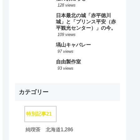
128 views
日本最北の城「赤平徳川
城」と「プリンス平安（赤
平観光センター）」の今。
109 views
塙山キャバレー
97 views
自由製作室
93 views
カテゴリー
特別記事
21
純喫茶 北海道
1,286