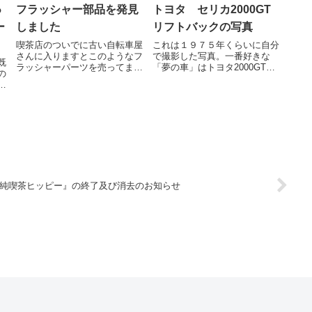
ゅ
フラッシャー部品を発見
トヨタ セリカ2000GT
ー
しました
リフトバックの写真
喫茶店のついでに古い自転車屋
これは１９７５年くらいに自分
さんに入りますとこのようなフ
で撮影した写真。一番好きな
既
ラッシャーパーツを売ってまし
「夢の車」はトヨタ2000GTと
の
た。売ってたというか、ぶらさ
コスモスポーツだったが、子供
し
げ放置展示してるといいます
ながらに「大人になれば買える
子
か。写真はフロント部ですが後
かも知れん」と考えていたセリ
、
部のフラッシャーとセットとの
カ2000GTリフトバックは、近
製
ことです。ヤマグチベニー社
所に停車している現実的なスー
製。
パーカーだ...
純喫茶ヒッピー』の終了及び消去のお知らせ