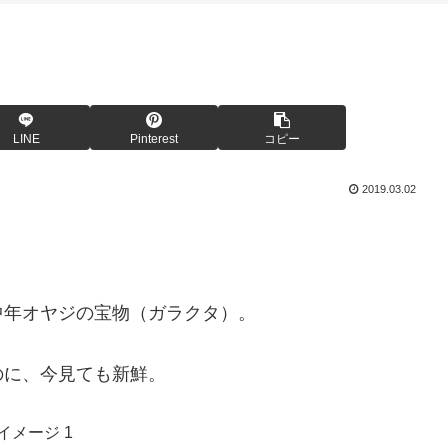
LINE
Pinterest
コピー
2019.03.02
中年オヤジの宝物（ガラクタ）。
のに、今見ても新鮮。