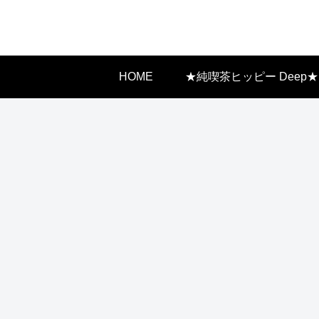
HOME
★純喫茶ヒッピー Deep★