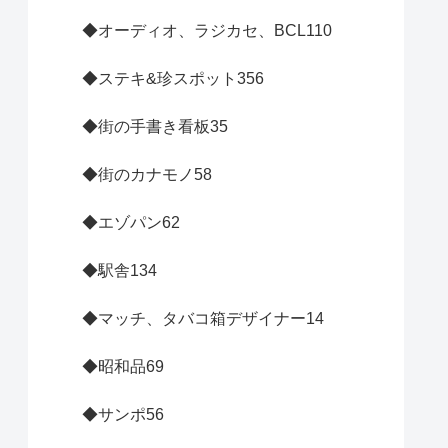
◆オーディオ、ラジカセ、BCL
110
◆ステキ&珍スポット
356
◆街の手書き看板
35
◆街のカナモノ
58
◆エゾパン
62
◆駅舎
134
◆マッチ、タバコ箱デザイナー
14
◆昭和品
69
◆サンポ
56