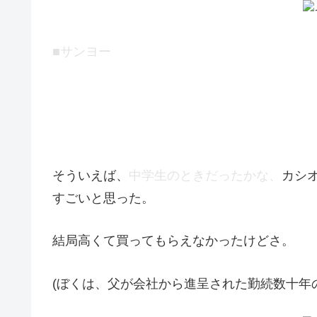
■サンヨー
この時代最先端のデジタルメーター。
デジタルといっても昔の電卓のような味わいの
そういえば、
中学生のときだったかな、
カシ
すごいと思った。
結局高くて買ってもらえなかったけどさ。
(ぼくは、父が会社から進呈された勤続数十年