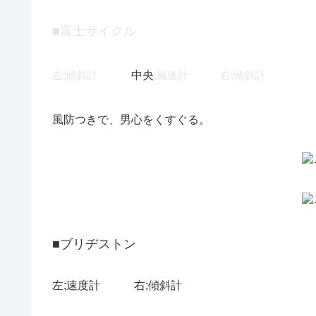
■富士サイクル
中央
左;傾斜計
;風速計 右;傾斜計
風防つきで、男心をくすぐる。
■ブリヂストン
左;速度計 右;傾斜計