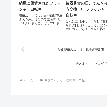
納屋に保管されたフラッ
皆既月食の日、でんき
シャー自転車
う交換 / フラッシャ
自転車
喫茶店ついでに、古い自転車屋
さんをみかけたので立ち寄り。
これは三日月の日。そして皆
ご主人にきくと、ぼくの好きな
月食の日。げっしょく。ぼく
フラッシャー自転車は、「たし
ボロカメラではこれが限界で
か・・・納屋にあったはずだ」
た。月をみていたら電球の調
と。さっそく連れていってもら
が悪いことを思い出し・・・
うと、古いミヤタの自転車たち
でんきゅう交換。JKH 三洋
が。どれもけっこう錆ちゃって
フラッシャー自転車パーツ 2
ます。でも、基本...
軽食喫茶の店 栞／北海道登別市
【皆さまへ】 ブログ『
ホーム
◆フラッシャー自転車小学生