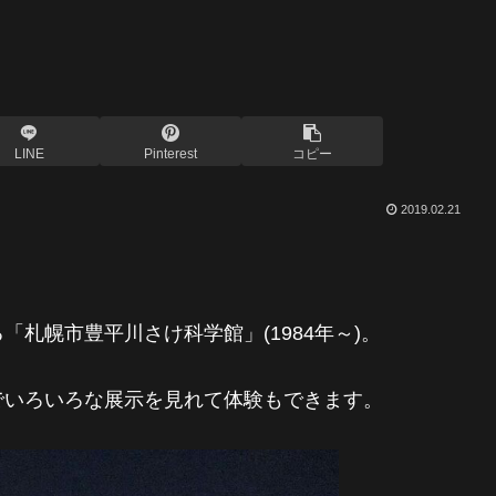
LINE
Pinterest
コピー
2019.02.21
札幌市豊平川さけ科学館
る
「
」(1984年～)。
で
いろいろな展示を見れて体験もできます。