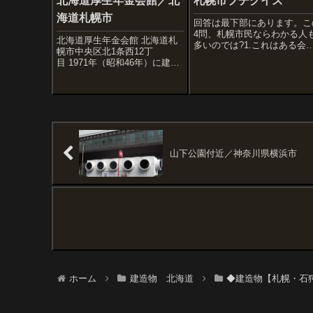
北海道厚生年金会館／北
札幌市プチクイズ
海道札幌市
回答は最下部にあります。こ
4問、札幌市民ならわかる人
北海道厚生年金会館 北海道札
多いのでは?1.これはある会
幌市中央区北1条西12丁
社・店舗のマークです。さて
目 1971年（昭和46年）に建設
こでしょう。2.さてこれは何
された北海道厚生年金会
しょう3.これはある会社・店
館。 実は存続が危ぶまれてお
のマークです。さてどこでし
り、最悪「取り壊し」というス
う。4.ここは飲食店。どこか
トーリーも考えられるため、北
な。答えはず...
海道に来た友達(『昭和スポッ
ト巡りさん』)に絶対...
山下公園付近／神奈川県横浜市
ホーム
建造物 北海道
◆建造物【札幌・石