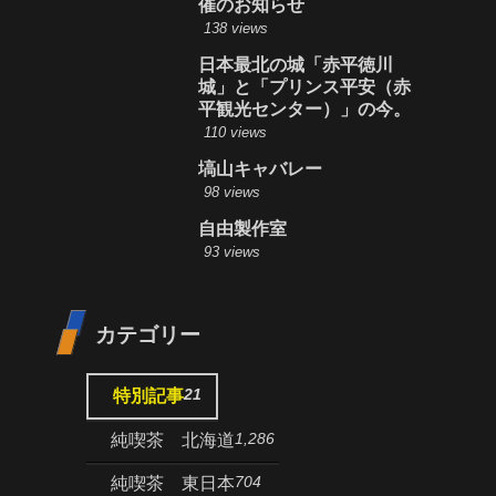
催のお知らせ
138 views
日本最北の城「赤平徳川
城」と「プリンス平安（赤
平観光センター）」の今。
110 views
塙山キャバレー
98 views
自由製作室
93 views
カテゴリー
21
特別記事
1,286
純喫茶 北海道
704
純喫茶 東日本