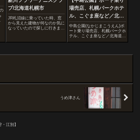
新川フラワーテニスクラ
【中島公園】ボート乗り
ブ/北海道札幌市
場売店、札幌パークホテ
の
も
ル、こぐま座など／北海
JR札沼線に乗っていた時、窓
から見えた建物が何なのか気に
道札幌市
ど
中島公園(なかじまこうえん)ボ
なっていたので探しに行きまし
で
ート乗り場売店、札幌パークホ
た。したら、テニスクラブだっ
舗
テル、こぐま座など／北海道札
た。張り出した感じが昭和中期
ょ
幌市天気が良いので中島公園に
全開で好みの体育館です。喫茶
行ってみましょう。JR札幌駅
も近くにあり。ストライプもい
南口から続く札幌駅前通の南端
いかんじ。
(ススキノから少し南)にある公
園ですごく広い、池や小川もあ
るのどかな市...
うめ津さん
狩・江別】