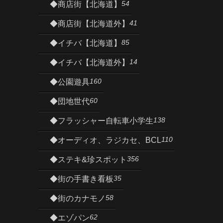
54
◆商店街【北海道】
41
◆商店街【北海道外】
85
◆イチバ【北海道】
14
◆イチバ【北海道外】
160
◆公園遊具
60
◆団地世代
138
◆フラッシャー自転車小学生
110
◆オーディオ、ラジカセ、BCL
356
◆ステキ&珍スポット
35
◆街の手書き看板
58
◆街のカナモノ
62
◆エゾパン