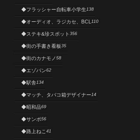
138
◆フラッシャー自転車小学生
110
◆オーディオ、ラジカセ、BCL
356
◆ステキ&珍スポット
35
◆街の手書き看板
58
◆街のカナモノ
62
◆エゾパン
134
◆駅舎
14
◆マッチ、タバコ箱デザイナー
69
◆昭和品
56
◆サンポ
41
◆路上ねこ