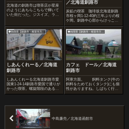
／北海道釧路市
北海道の釧路市は喫茶店が星座
のようにあちらこちらで輝いて
炭鉱の喫茶 珈琲坂北海道釧路
いた街だった。ジスイズ、ライ
市桜ヶ岡1-12-40約三年ぶりの桜
ン、フィレンツェ、ブラジル、
ケ岡。釧路中心部からけっこう
リリー、イエスタディ、わかや
離れたエリアなんだけど、賑や
ぎ、すっから館、アピアラン
かさは健在。喫茶店も数店あり
◆純喫茶【釧路市・根室市方面】
◆純喫茶【釧路市・根室市方面】
ス、スター、等々いたるところ
ますね。ここが栄えているのは
に喫茶店、しかもそれぞれ秀逸
理由があります。その背景は喫
な個性を放っていた...
茶店で伺うことができました。
赤いテン...
しあんくれーる／北海道
カフェ ドール／北海道
釧路市
釧路市
しあんくれーる北海道釧路市愛
阿寒方面。 飼料タンク(牛の
国東1-24-14釧路市愛国で通りが
飼料をためておくタンク)にも個
かった喫茶。螺旋階段のある集
性がありますね。しばらく行く
合住宅の一階にありました。な
とカフェ ドールさん(釧路市阿
にはともあれ一服をさせてくだ
寒町新町1-11-3)がありました。
さい。うーむ。店内中に本。ぼ
辻谷商店(弟子屈町湯の島３丁目
くは普段マンガみないんです
３-２７)という弟子屈町の雑貨＆
が、サ店に「俺の空」や「サラ
スープカレーのお店に到着...
リーマン金...
中島廉売／北海道函館市