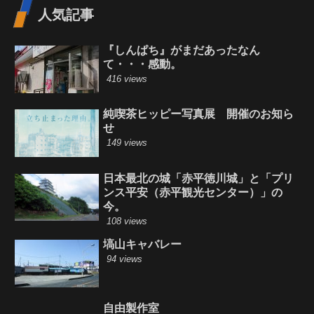
人気記事
『しんぱち』がまだあったなん
て・・・感動。
416 views
純喫茶ヒッピー写真展 開催のお知ら
せ
149 views
日本最北の城「赤平徳川城」と「プリ
ンス平安（赤平観光センター）」の
今。
108 views
塙山キャバレー
94 views
自由製作室