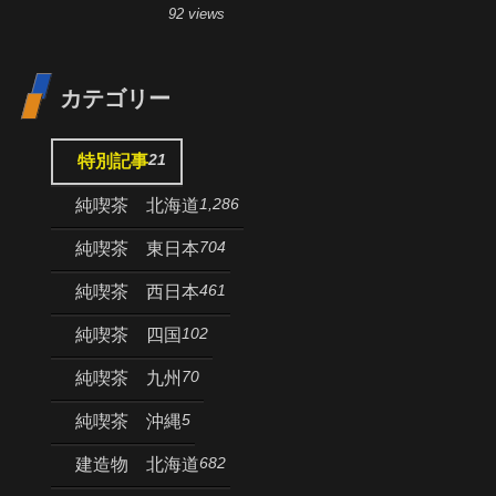
92 views
カテゴリー
21
特別記事
1,286
純喫茶 北海道
704
純喫茶 東日本
461
純喫茶 西日本
102
純喫茶 四国
70
純喫茶 九州
5
純喫茶 沖縄
682
建造物 北海道