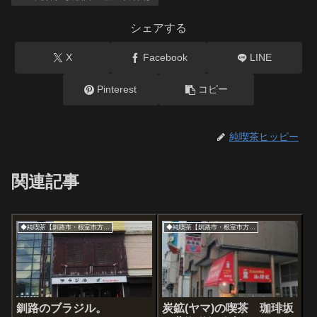
シェアする
X
Facebook
LINE
Pinterest
コピー
純喫茶ヒッピー
関連記事
◆純喫茶【釧路市・根室市方面】
◆純喫茶【釧路市・根室市方面】
釧路のブラジル。
炭鉱(ヤマ)の喫茶 珈琲坂