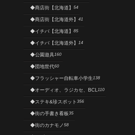
54
◆商店街【北海道】
41
◆商店街【北海道外】
85
◆イチバ【北海道】
14
◆イチバ【北海道外】
160
◆公園遊具
60
◆団地世代
138
◆フラッシャー自転車小学生
110
◆オーディオ、ラジカセ、BCL
356
◆ステキ&珍スポット
35
◆街の手書き看板
58
◆街のカナモノ