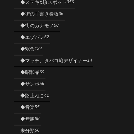
356
◆ステキ&珍スポット
35
◆街の手書き看板
58
◆街のカナモノ
62
◆エゾパン
134
◆駅舎
14
◆マッチ、タバコ箱デザイナー
69
◆昭和品
56
◆サンポ
41
◆路上ねこ
55
◆音楽
88
◆無題
66
未分類