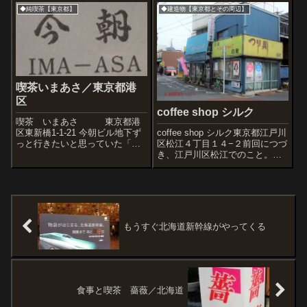
を持つ株式会社 銀座ルノアール
◆純喫茶【東京都】
◆建造物【東京都とその周辺】
さん。なんと株式上場している
喫茶店です。品のある雰囲気。
奥様方がたくさんいました。
喫茶いまあさ／東京都港
区
coffee shop シルク
喫茶 いまあさ 東京都港
coffee shop シルク東京都江戸川
区東新橋1-1-21 今朝ビル地下ず
区松江４丁目１４−２前回につづ
っと行きたいと思っていた「喫
き、江戸川区松江でのこと。釣
茶いまあさ」さんに先日ようや
り具、おしゃれクリーニングの
く行くことができた。新橋駅か
店。こういう店が前を見ると妙
ら銀座方面徒歩1分。ヤクルトホ
に落ち着くのですが。「松江
ール隣にある喫茶店。ビルに入
ス」と薄い文字が残る建物。
ると、階段付近の看板の絵にだ
「松江スーパー」とか、そうい
れもが...
う名...
もうすぐ北海道新幹線がやってくる
食事と喫茶 薔薇／北海道