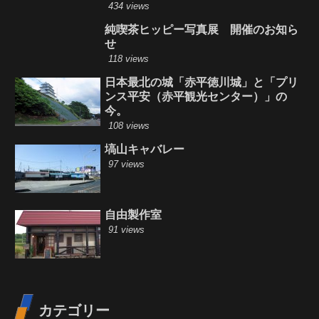
434 views
純喫茶ヒッピー写真展 開催のお知ら
せ
118 views
日本最北の城「赤平徳川城」と「プリ
ンス平安（赤平観光センター）」の
今。
108 views
塙山キャバレー
97 views
自由製作室
91 views
カテゴリー