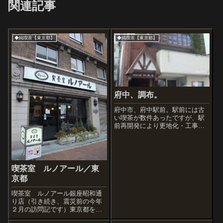
関連記事
◆純喫茶【東京都】
◆純喫茶【東京都】
府中、調布。
府中市、府中駅前。駅前には古
い喫茶が数件あったですが、駅
前再開発により更地化・工事中
といういやな景色でした。仕方
なく界隈をさらに歩くと・・・
以下の店があったんですが、ま
だ開いていませんでした。モー
ニング狙いだったのに残念だな
喫茶室 ルノアール／東
ー。珈琲の館 シ...
京都
喫茶室 ルノアール銀座昭和通
り店（引き続き、震災前の今年
２月の訪問記です）東京都を中
心に非常に多くの店舗チェーン