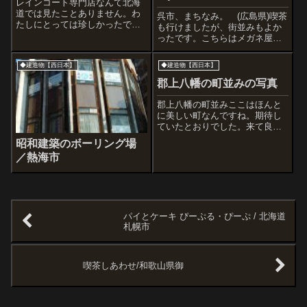
レインコート専門店なんて北海
道では見たことありません。わ
呉市、まちなみ。 (広島県)喫茶
たしにとっては珍しかったで
も行けましたが、街並みもよか
す。かっけー、と思ったシェル
ったです。こちらはメガネ屋さ
型チェア。こんなのが普通に設
ん看板。ベンチ。同じ型をいく
置されてるからたまりません。
つも見かけたよ。やけに親切な
◆建造物【西日本】
◆建造物【西日本】
ちょっと良かった銭湯。街灯。
パチンコ屋さんおそらく昭和中
期のモータープール。かっこい
郡上八幡の町並みの写真
いなー。河原には捨てられた自
転車は悲しい...
郡上八幡の町並みここはほんと
に美しい町なんですね。期待し
ていたとおりでした。来て良か
ったなぁ。ではここからは郡上
昭和建築のボーリング場
八幡スペシャルということで。
／熱海市
これは職人町あたり、朝６：０
０です。ここの町はみなさん朝
早くて、まずは玄関前や道路の
掃除をとても丁寧...
パイとケーキ ぴーぷる・ぴーぷ / 北海道
札幌市
喫茶しあわせ/和歌山県御