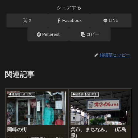
シェアする
X
Facebook
LINE
Pinterest
コピー
純喫茶ヒッピー
関連記事
◆建造物【西日本】
◆建造物【西日本】
岡崎の街
呉市、まちなみ。 (広島
県)