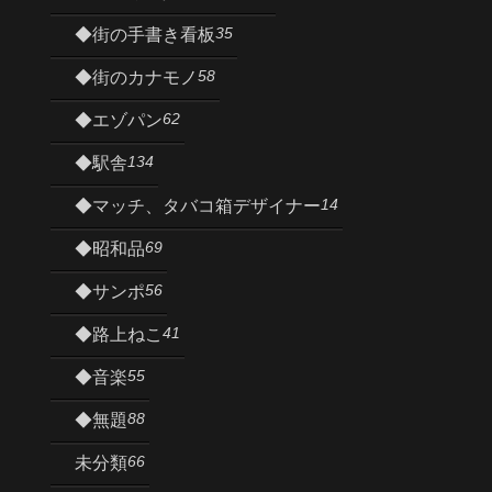
35
◆街の手書き看板
58
◆街のカナモノ
62
◆エゾパン
134
◆駅舎
14
◆マッチ、タバコ箱デザイナー
69
◆昭和品
56
◆サンポ
41
◆路上ねこ
55
◆音楽
88
◆無題
66
未分類