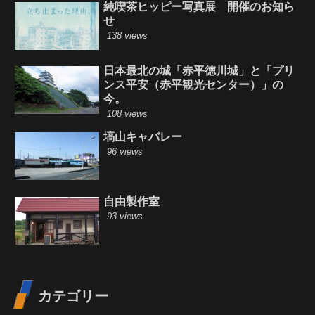
純喫茶ヒッピー写真展 開催のお知ら
せ
138 views
日本最北の城「赤平徳川城」と「プリ
ンス平安（赤平観光センター）」の
今。
108 views
塙山キャバレー
96 views
自由製作室
93 views
カテゴリー