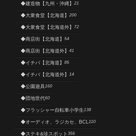
21
◆建造物【九州・沖縄】
200
◆大衆食堂【北海道】
72
◆大衆食堂【北海道外】
54
◆商店街【北海道】
41
◆商店街【北海道外】
85
◆イチバ【北海道】
14
◆イチバ【北海道外】
160
◆公園遊具
60
◆団地世代
138
◆フラッシャー自転車小学生
110
◆オーディオ、ラジカセ、BCL
356
◆ステキ&珍スポット