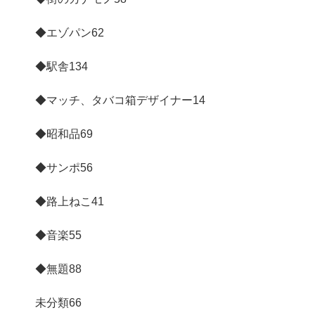
◆エゾパン
62
◆駅舎
134
◆マッチ、タバコ箱デザイナー
14
◆昭和品
69
◆サンポ
56
◆路上ねこ
41
◆音楽
55
◆無題
88
未分類
66