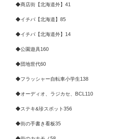
◆商店街【北海道外】
41
◆イチバ【北海道】
85
◆イチバ【北海道外】
14
◆公園遊具
160
◆団地世代
60
◆フラッシャー自転車小学生
138
◆オーディオ、ラジカセ、BCL
110
◆ステキ&珍スポット
356
◆街の手書き看板
35
◆街のカナモノ
58