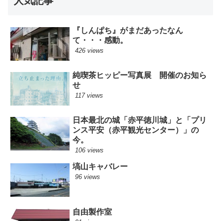
人気記事
『しんぱち』がまだあったなん
て・・・感動。
426 views
純喫茶ヒッピー写真展 開催のお知ら
せ
117 views
日本最北の城「赤平徳川城」と「プリ
ンス平安（赤平観光センター）」の
今。
106 views
塙山キャバレー
96 views
自由製作室