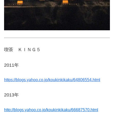
喫茶 ＫＩＮＧ５
2011年
https://blogs.yahoo.co.jp/koukinkikaku/64806554.html
2013年
http://blogs.yahoo.co.jp/koukinkikaku/66687570.html