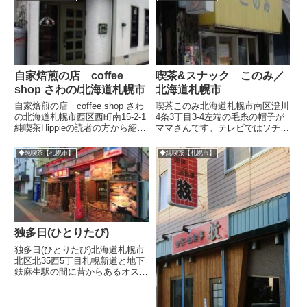
自家焙煎の店 coffee
喫茶&スナック このみ／
shop さわの/北海道札幌市
北海道札幌市
自家焙煎の店 coffee shop さわ
喫茶このみ北海道札幌市南区澄川
の北海道札幌市西区西町南15-2-1
4条3丁目3-4左端の毛糸の帽子が
純喫茶Hippieの読者の方から紹介
ママさんです。テレビではソチオ
いただいた一軒家の喫茶店。店に
リンピック終盤の大回転スキー。
入るとすぐ右手に焙煎室。落ち着
急斜面を猛スピードで滑降するの
◆純喫茶【札幌市】
◆純喫茶【札幌市】
いた雰囲気の店舗。カウンターで
を見て、真ん中のお客さんからは
は経営されている御夫婦が馴染み
「よくまあこんなことできるもん
のお客...
だ。」「健康が一番ですなー...
独多日(ひとりたび)
独多日(ひとりたび)北海道札幌市
北区北35西5丁目札幌新道と地下
鉄麻生駅の間に昔からあるオスス
メの洋食屋。スマホのため縦長写
真で見づらいかもですが、よけれ
ばご覧ください。こういうネオン