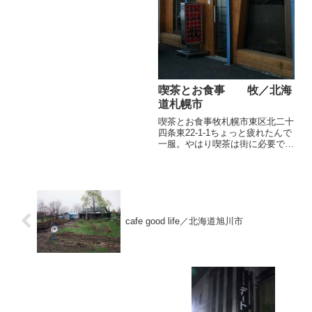
管さえも最近少なくなった気がし
ます。レンガも年季が入って...
喫茶とお食事 牧／北海
道札幌市
喫茶とお食事牧札幌市東区北二十
四条東22-1-1ちょっと疲れたんで
一服。やはり喫茶は街に必要で
す。このように下部が曲面で凝っ
てます。棚にはお客さんからもら
ったというビートルズの写真。ひ
さしぶりに聴きたくなりますね。
パネル時計とカウンター照明...
cafe good life／北海道旭川市