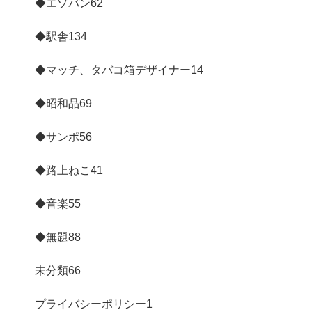
◆エゾパン
62
◆駅舎
134
◆マッチ、タバコ箱デザイナー
14
◆昭和品
69
◆サンポ
56
◆路上ねこ
41
◆音楽
55
◆無題
88
未分類
66
プライバシーポリシー
1