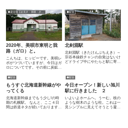
◆建造物【岩見沢・美唄・夕張市】
◆駅舎
2020年、美唄市東明と我
北剣淵駅
路（ガロ）と。
北剣淵駅（きたけんぶちえき）～
宗谷本線鉄チャンの自覚はないけ
こんちは、ヒッピーです。美唄レ
どドライブ中にやたらと駅に寄っ
ポがつづいていますが、今日はガ
てみたがる自分は結局そういうこ
ロについてです。その前に炭鉱最
となのか。でも鉄道は奥が深いし
盛期時代に存在していた三菱鉱業
日本史に深くかかわるものだか
美唄鉄道線（美唄鉄道）旧東明駅
◆駅舎
◆駅舎
ら、多くの人を惹きこむことは間
に立ち寄りました。駅舎と機関車
違いないですね。このほったて小
もうすぐ北海道新幹線がや
今日オープン！新しい旭川
が美しく保存されており、この世
屋...
代の方々がここを訪れたらぐっ
ってくる
駅に行きました ２
と...
北海道新幹線までもう少し!の時
いよいよホームへ。うーむ。枝の
期の札幌駅。 なんと、ここ４日
ような樹木のような柱。これは一
間は鉄道ネタが続いております
見シンプルに見えてそうとう凝っ
ぞ。特に鉄道愛好家というわけで
てるな。これで強度が確保できて
はないのに。いや、もしかしてけ
るんでしょうね。腰掛けられるよ
っこう鉄っちゃんなのかもしれな
うになってます。こういうパネル
いな。本日は北海道新幹線の記
は初めてみました。車両の内訳が