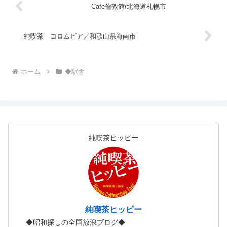
事。もちろん現在は開通している
手に取るようにわかります。ひ
Cafe倫敦館/北海道札幌市
ので...
と...
純喫茶 コロムビア／和歌山県海南市
ホーム
◆駅舎
純喫茶ヒッピー
純喫茶ヒッピー
◆昭和探しの全国放浪ブログ◆