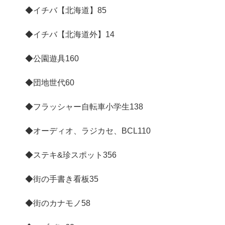
◆イチバ【北海道】
85
◆イチバ【北海道外】
14
◆公園遊具
160
◆団地世代
60
◆フラッシャー自転車小学生
138
◆オーディオ、ラジカセ、BCL
110
◆ステキ&珍スポット
356
◆街の手書き看板
35
◆街のカナモノ
58