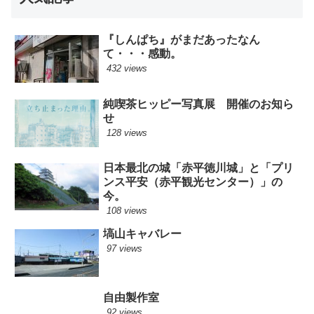
『しんぱち』がまだあったなん
て・・・感動。
432 views
純喫茶ヒッピー写真展 開催のお知ら
せ
128 views
日本最北の城「赤平徳川城」と「プリ
ンス平安（赤平観光センター）」の
今。
108 views
塙山キャバレー
97 views
自由製作室
92 views