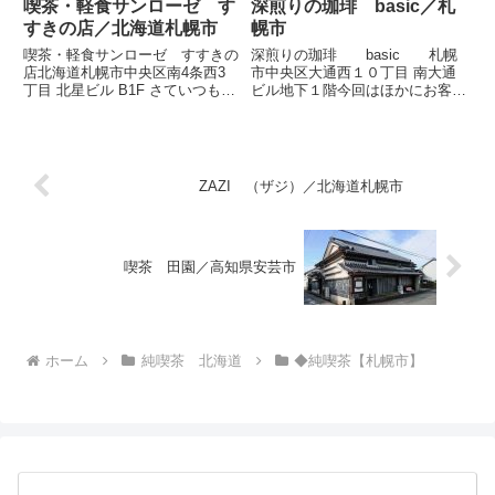
喫茶・軽食サンローゼ す
深煎りの珈琲 basic／札
内に80人近くが入る。座席かな
い人には入場に100...
すきの店／北海道札幌市
幌市
喫茶・軽食サンローゼ すすきの
深煎りの珈琲 basic 札幌
店北海道札幌市中央区南4条西3
市中央区大通西１０丁目 南大通
丁目 北星ビル B1F さていつもの
ビル地下１階今回はほかにお客も
サンローゼちゃん。たぶんここ、
おらず、私の気に入ってる席にゆ
日本で一番壮大な喫茶じゃないで
っくりと座れた。カウンターから
しょうかねー。広ーーーーーーー
遠く離れたその場所は、興味深い
い。ビルの裏側の看板予約・団体
本がぎっしりと並んでいる一角
用フロア。マスターが照明...
で、テーブル席がひとつ、背後...
ZAZI （ザジ）／北海道札幌市
喫茶 田園／高知県安芸市
ホーム
純喫茶 北海道
◆純喫茶【札幌市】