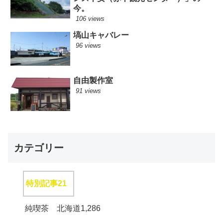
今。
106 views
塙山キャバレー
96 views
自由製作室
91 views
カテゴリー
特別記事
21
純喫茶 北海道
1,286