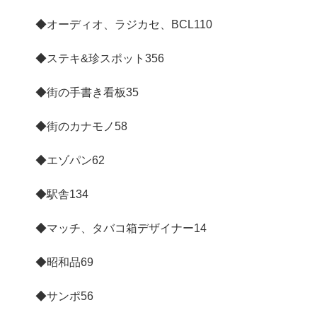
◆オーディオ、ラジカセ、BCL
110
◆ステキ&珍スポット
356
◆街の手書き看板
35
◆街のカナモノ
58
◆エゾパン
62
◆駅舎
134
◆マッチ、タバコ箱デザイナー
14
◆昭和品
69
◆サンポ
56