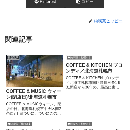
Pinterest
コピー
純喫茶ヒッピー
関連記事
特別記事
◆純喫茶【札幌市】
COFFEE & KITCHEN ブロ
ンディ／北海道札幌市
COFFEE & KITCHEN ブロンデ
ィ北海道札幌市南区澄川三条1-9-
31開店から36年の、最高に素敵
COFFEE & MUSIC ウィー
なナポリタン(鉄皿)で知られてい
る喫茶店。モーニングセット、モ
ン(閉店日)/北海道札幌市
ーニング鮭セット、モーニング納
COFFEE & MUSICウィーン、閉
豆セットあり。今回は食事ではな
店の日。北海道札幌市中央区南2
くコーヒー...
条西7丁目ついに、ついにこの日
が到来した。当日は地下の店にも
かかわらず地上から下に向かう階
◆純喫茶【札幌市】
◆純喫茶【札幌市】
段は行列となり、35席ほどの店