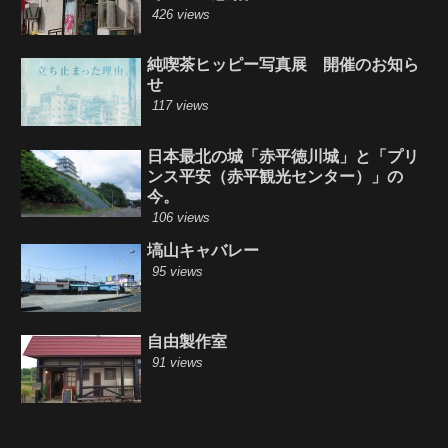
426 views
純喫茶ヒッピー写真展 開催のお知ら
せ
117 views
日本最北の城「赤平徳川城」と「プリ
ンス平安（赤平観光センター）」の
今。
106 views
塙山キャバレー
95 views
自由製作室
91 views