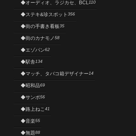
110
◆オーディオ、ラジカセ、BCL
356
◆ステキ&珍スポット
35
◆街の手書き看板
58
◆街のカナモノ
62
◆エゾパン
134
◆駅舎
14
◆マッチ、タバコ箱デザイナー
69
◆昭和品
56
◆サンポ
41
◆路上ねこ
55
◆音楽
88
◆無題