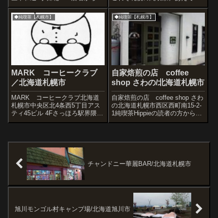
て、店主が浜田省吾のファンで
密の喫茶。画像を見てご存じな
あることは中年であれば割と多
方も、そっと見守っていてほし
◆純喫茶【札幌市】
◆純喫茶【札幌市】
くの人が推測できると思う。か
い。◆過去レポート
くいうぼくも昭和の頃、浜省の
ライブに連チャンで足...
MARK コーヒークラブ
自家焙煎の店 coffee
／北海道札幌市
shop さわの/北海道札幌市
MARK コーヒークラブ北海道
自家焙煎の店 coffee shop さわ
札幌市中央区北4条西5丁目アス
の北海道札幌市西区西町南15-2-
ティ45ビル 4Fさっほろ駅界隈で
1純喫茶Hippieの読者の方から紹
おいしいコーヒーが飲みたくな
介いただいた一軒家の喫茶店。
ったので、レモンハートに行こ
店に入るとすぐ右手に焙煎室。
うかMARKにしようかと考えた
落ち着いた雰囲気の店舗。カウ
が、MARKさんへ。喫茶店が入
ンターでは経営されている御夫
っている『アスティ４５』ビル
婦が馴染みのお客...
(...
チャンドニー華麗BAR/北海道札幌市
旭川モンゴル村キャンプ場/北海道旭川市