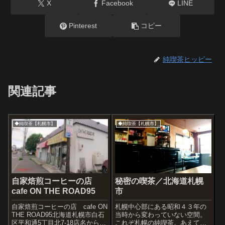
X
Facebook
LINE
Pinterest
コピー
純喫茶ヒッピー
関連記事
◆純喫茶【札幌市】
◆純喫茶【札幌市】
自家焙煎コーヒーの店
秘密の喫茶／北海道札幌
cafe ON THE ROAD95
市
自家焙煎コーヒーの店 cafe ON
札幌中心部にある昭和４３年の
THE ROAD95北海道札幌市白石
当時から変わっていない空間。
区平和通5丁目北7-18店名からし
これぞ札幌の純喫茶。あえて秘