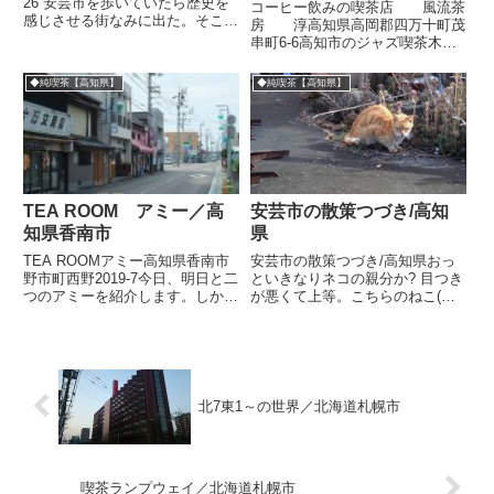
26 安芸市を歩いていたら歴史を
コーヒー飲みの喫茶店 風流茶
感じさせる街なみに出た。そこは
房 淳高知県高岡郡四万十町茂
本町という名前からして中心部を
串町6-6高知市のジャズ喫茶木馬
意味する地名なのだけどそれほど
さんでコーヒーを飲みながら本棚
繁華街というわけでもなさそう。
にあった四国のジャズ喫茶特集本
◆純喫茶【高知県】
◆純喫茶【高知県】
個人商店がちょうどいい具合に並
をめくった。色々なお店が紹介さ
んでいる。その中で、気に...
れていたけど、そのとき最も印象
的だった「淳」という店を訪ね...
TEA ROOM アミー／高
安芸市の散策つづき/高知
知県香南市
県
TEA ROOMアミー高知県香南市
安芸市の散策つづき/高知県おっ
野市町西野2019-7今日、明日と二
といきなりネコの親分か? 目つき
つのアミーを紹介します。しかも
が悪くて上等。こちらのねこ(絵)
どちらも赤系テントがお洒落。そ
はにこやか。喫茶お好み焼き ロ
ういえば恵那市のアミーも忘れら
マンさん(入れなかった)cream
れない店です。さてこちらは高知
house(クリームハウス)さん。入
県の「のいち」という駅からほど
れなかった。左の建物、喫茶とも
近くで発見した喫茶店...
表示があるのだ...
北7東1～の世界／北海道札幌市
喫茶ランプウェイ／北海道札幌市