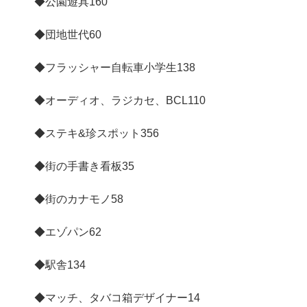
◆公園遊具
160
◆団地世代
60
◆フラッシャー自転車小学生
138
◆オーディオ、ラジカセ、BCL
110
◆ステキ&珍スポット
356
◆街の手書き看板
35
◆街のカナモノ
58
◆エゾパン
62
◆駅舎
134
◆マッチ、タバコ箱デザイナー
14