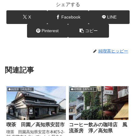
シェアする
X
Facebook
LINE
Pinterest
コピー
純喫茶ヒッピー
関連記事
◆純喫茶【高知県】
◆純喫茶【高知県】
喫茶 田園／高知県安芸市
コーヒー飲みの珈琲店 風
流茶房 淳／高知県
喫茶 田園高知県安芸市本町5-2-