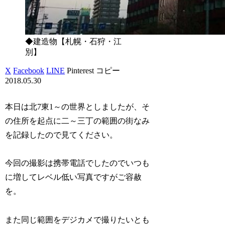
◆建造物【札幌・石狩・江
別】
X
Facebook
LINE
Pinterest
コピー
2018.05.30
本日は北7東1～の世界としましたが、そ
の住所を起点に二～三丁の範囲の街なみ
を記録したので見てください。
今回の撮影は携帯電話でしたのでいつも
に増してレベル低い写真ですがご容赦
を。
また同じ範囲をデジカメで撮りたいとも