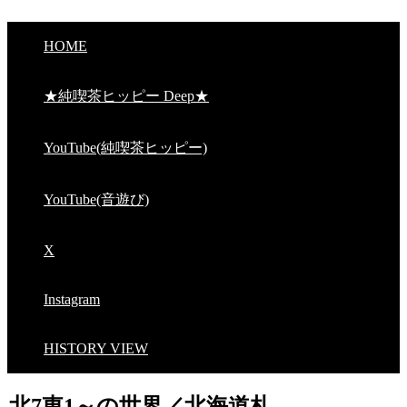
HOME
★純喫茶ヒッピー Deep★
YouTube(純喫茶ヒッピー)
YouTube(音遊び)
X
Instagram
HISTORY VIEW
北7東1～の世界／北海道札