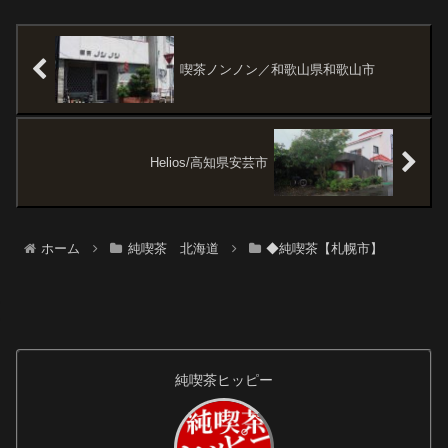
がある。『とも』さんを見つけ
ど合っていました。建物はマス
たのもそんな偶然で、こんなと
ターのお父さんが建築設計士
ころに喫茶があったんだと喜ん
で、時計台を模した店舗が完
だ。店はビルの...
成、昭和61...
喫茶ノンノン／和歌山県和歌山市
Helios/高知県安芸市
ホーム
純喫茶 北海道
◆純喫茶【札幌市】
純喫茶ヒッピー