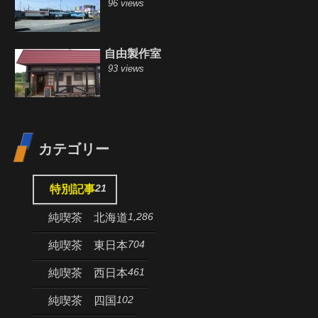
96 views
自由製作室
93 views
カテゴリー
21
特別記事
1,286
純喫茶 北海道
704
純喫茶 東日本
461
純喫茶 西日本
102
純喫茶 四国