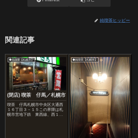
純喫茶ヒッピー
関連記事
◆純喫茶【札幌市】
◆純喫茶【札幌市】
(閉店) 喫茶 仔馬／札幌市
喫茶 仔馬札幌市中央区大通西
１６丁目３－１５この界隈は札
幌市営地下鉄 東西線、西１８
丁目駅が最寄でサッポロの中心
部に近いのだが、この時間にな
るとひっそりしている。路上に
浮かぶ緑の看板には、速く走れ