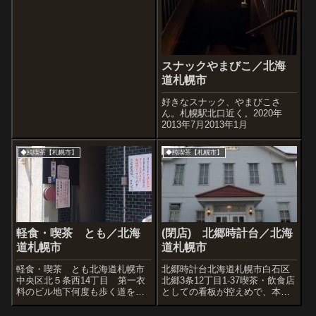
なそうな雰囲気のあの馬の絵
が。店の前には赤い...
スナックやまびこ／北海
道札幌市
好きなスナック、やまびこさ
ん。札幌駅北口近く。2020年
2013年7月2013年1月
◆純喫茶【札幌市】
◆純喫茶【札幌市】
軽食・喫茶 とも／北海
(閉店) 北郷時計台／北海
道札幌市
道札幌市
軽食・喫茶 とも北海道札幌市
北郷時計台北海道札幌市白石区
中央区北５条西14丁目 第一衣
北郷3条12丁目1-37喫茶・飲食店
料のビル地下何度も歩く道をわ
としての看板が控えめで、本物
ざと一本外れて歩いてみると、
の札幌時計台の雰囲気が感じら
思いがけず喫茶を発見すること
れます。訪問時は時刻もほとん