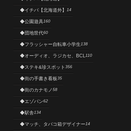
14
◆イチバ【北海道外】
160
◆公園遊具
60
◆団地世代
138
◆フラッシャー自転車小学生
110
◆オーディオ、ラジカセ、BCL
356
◆ステキ&珍スポット
35
◆街の手書き看板
58
◆街のカナモノ
62
◆エゾパン
134
◆駅舎
14
◆マッチ、タバコ箱デザイナー