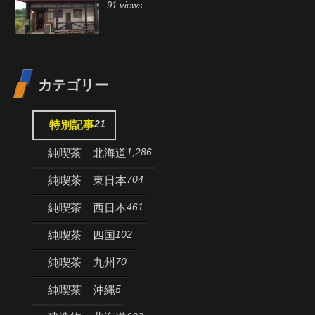
91 views
カテゴリー
21
特別記事
1,286
純喫茶 北海道
704
純喫茶 東日本
461
純喫茶 西日本
102
純喫茶 四国
70
純喫茶 九州
5
純喫茶 沖縄