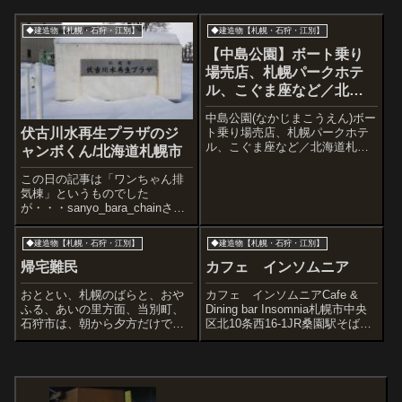
◆建造物【札幌・石狩・江別】
◆建造物【札幌・石狩・江別】
【中島公園】ボート乗り
場売店、札幌パークホテ
ル、こぐま座など／北海
道札幌市
中島公園(なかじまこうえん)ボー
ト乗り場売店、札幌パークホテ
伏古川水再生プラザのジ
ル、こぐま座など／北海道札幌
ャンボくん/北海道札幌市
市天気が良いので中島公園に行
ってみましょう。JR札幌駅南口
この日の記事は「ワンちゃん排
から続く札幌駅前通の南端(スス
気棟」というものでした
キノから少し南)にある公園です
が・・・sanyo_bara_chainさん
ごく広い、池や小川もあるのど
という方から以下のコメントを
かな市...
もらいました。「伏古8-1の伏古
◆建造物【札幌・石狩・江別】
◆建造物【札幌・石狩・江別】
川下水処理場。今は水再生プラ
ザというらしいですが。犬の名
帰宅難民
カフェ インソムニア
前はジャンボ君。ネームプレー
ト...
おととい、札幌のばらと、おや
カフェ インソムニアCafe &
ふる、あいの里方面、当別町、
Dining bar Insomnia札幌市中央
石狩市は、朝から夕方だけで大
区北10条西16-1JR桑園駅そばに
人の腰あたりまで雪が積り、交
ある北海道帝国大学（現在の北
通がマヒに。札幌中心街から家
海道大学）の教授の邸宅をリノ
に帰れず急きょホテルに宿泊し
ベーションし2005年に開業した
ました。すすきの東急イン、窓
カフェ。建物の雰囲気の良さは
からの朝の景色。鳩さんおはよ
想像に...