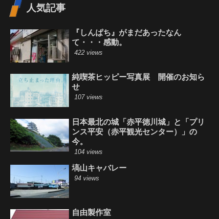
人気記事
『しんぱち』がまだあったなん
て・・・感動。
422 views
純喫茶ヒッピー写真展 開催のお知ら
せ
107 views
日本最北の城「赤平徳川城」と「プリ
ンス平安（赤平観光センター）」の
今。
104 views
塙山キャバレー
94 views
自由製作室