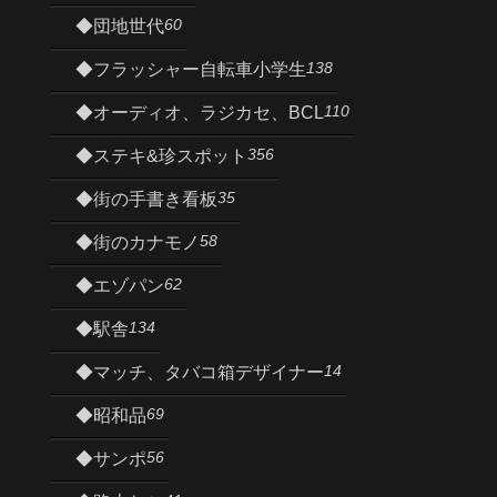
60
◆団地世代
138
◆フラッシャー自転車小学生
110
◆オーディオ、ラジカセ、BCL
356
◆ステキ&珍スポット
35
◆街の手書き看板
58
◆街のカナモノ
62
◆エゾパン
134
◆駅舎
14
◆マッチ、タバコ箱デザイナー
69
◆昭和品
56
◆サンポ