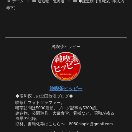
ホーム
建造物 北海道
◆建造物【滝川深川歌志内
赤平】
純喫茶ヒッピー
純喫茶ヒッピー
◆昭和探しの全国放浪ブログ◆
喫茶店フォトグラファー。
喫茶訪問は5000店超、ブログ記事も5300超。
建造物、公園遊具、大衆食堂、看板など、昭和が残る
風景の記録。
取材、書籍化等はこちらへ 8080hippie@gmail.com