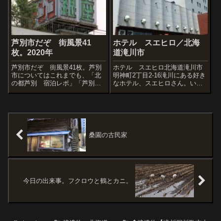
るので、何度も見たという人も
はそれだけ賑やかだった証拠と
多いかも。現在は...
いうわけか。...
芦別市だぞ 街風景41
ホテル スエヒロ／北海
枚。2020年
道滝川市
芦別市だぞ 街風景41枚。芦別
ホテル スエヒロ北海道滝川市
市についてはこれまでも、「北
明神町2丁目2-16滝川にある好き
の都芦別 宿泊レポ」「芦別
なホテル、スエヒロさん。いつ
駅」「芦別 道の駅」など、記
もかっこいいなーと思うので
事を書いてきました。下のリン
す。
クがそれ。芦別駅前 パチンコ
ギンザいろいろと話題を聞くア
シントンホテルさん。名前はワ
シントンとアシベ...
桑園の古民家
今日の出来事。フクロウと鶴とカニ。