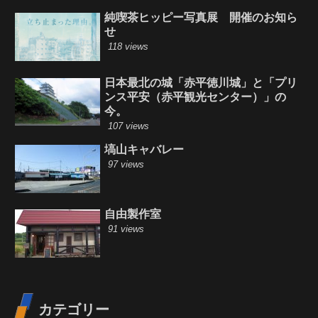
純喫茶ヒッピー写真展 開催のお知ら
せ
118 views
日本最北の城「赤平徳川城」と「プリ
ンス平安（赤平観光センター）」の
今。
107 views
塙山キャバレー
97 views
自由製作室
91 views
カテゴリー