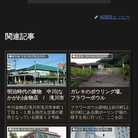
純喫茶ヒッピー
関連記事
◆建造物【滝川深川歌志内赤平】
◆建造物【滝川深川歌志内赤平】
明治時代の建物 中川(な
ガレキのボウリング場。
かがわ)金物店 / 滝川市
フラワーボウル
中川金物店/滝川市滝川市本町１
フラワーボウル跡地(上砂川町)上
丁目１－１昔も現代も交通の要
砂川町にある廃ボーリング場の
所となっている国道１２号線と
様子を見に行った。ここを訪ね
３８号線の交差点に明治２３年
た人ならわかるのだが、ボーリ
に建てられた歴史的建造物で
ング場なんて絶対に建ちそうに
◆建造物【滝川深川歌志内赤平】
◆建造物【滝川深川歌志内赤平】
す。札幌から滝川を車で通過す
ないような過疎エリア。しかし
るときには高い確率でここを通
紛れもなくあったのだから当時