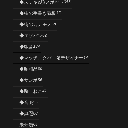
356
◆ステキ&珍スポット
35
◆街の手書き看板
58
◆街のカナモノ
62
◆エゾパン
134
◆駅舎
14
◆マッチ、タバコ箱デザイナー
69
◆昭和品
56
◆サンポ
41
◆路上ねこ
55
◆音楽
88
◆無題
66
未分類