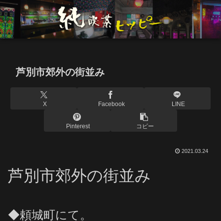
芦別市郊外の街並み
X
Facebook
LINE
Pinterest
コピー
2021.03.24
芦別市郊外の街並み
◆頼城町にて。