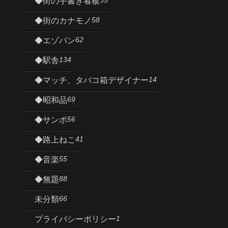
◆街の手書き看板
58
◆街のカナモノ
62
◆エゾパン
134
◆駅舎
14
◆マッチ、タバコ箱デザイナー
69
◆昭和品
56
◆サンポ
41
◆路上ねこ
55
◆音楽
88
◆無題
66
未分類
1
プライバシーポリシー