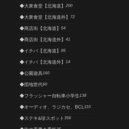
200
◆大衆食堂【北海道】
72
◆大衆食堂【北海道外】
54
◆商店街【北海道】
41
◆商店街【北海道外】
85
◆イチバ【北海道】
14
◆イチバ【北海道外】
160
◆公園遊具
60
◆団地世代
138
◆フラッシャー自転車小学生
110
◆オーディオ、ラジカセ、BCL
356
◆ステキ&珍スポット
35