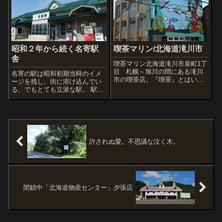
った。着いてみるとイメージど
ようなもんです。私鉄ですね。
おり小さな駅で、...
この辺は河川の分岐地点でもあ
るため、当初は二股...
昭和２年から続く名寄駅
喫茶マリン/北海道滝川市
舎
喫茶マリン北海道滝川市泉町1丁
目 札幌～旭川の間にある滝川
名寄の駅は昭和初期当時のイメ
市の喫茶店。『喫茶』とはい
ージを残し、街に溶け込んでい
え、普通盛りで２合近く、大盛
る、でもとても立派な駅。 駅前
りで３合のライスという大盛り
に建つ『太陽の塔』。 太陽の
の店。ネット上にはかなりの訪
街 なよろ、のシンボルとし
問記が載っているんですが、わ
て、太陽、コロナ、太陽柱を再
たしは普通の量で充分なほうな
現した時計塔。１９９８年に設
ので行くのを...
置。高さは・・・・７m 46 cm
= なよ...
許されぬ愛。不思議な泣く木。
閉鎖中「北海道物産センター」夕張店