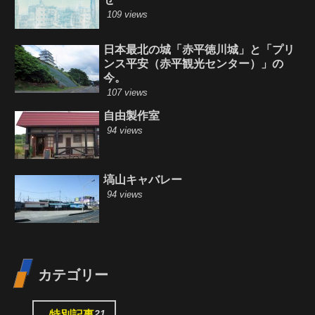
109 views
日本最北の城「赤平徳川城」と「プリ
ンス平安（赤平観光センター）」の
今。
107 views
自由製作室
94 views
塙山キャバレー
94 views
カテゴリー
21
特別記事