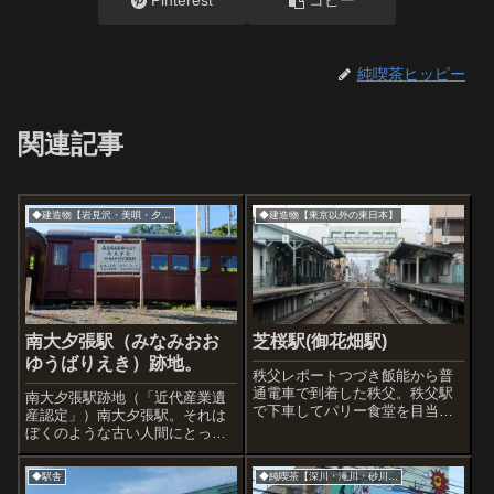
Pinterest
コピー
純喫茶ヒッピー
関連記事
◆建造物【岩見沢・美唄・夕張市】
◆建造物【東京以外の東日本】
南大夕張駅（みなみおお
芝桜駅(御花畑駅)
ゆうばりえき）跡地。
秩父レポートつづき飯能から普
通電車で到着した秩父。秩父駅
南大夕張駅跡地（「近代産業遺
で下車してパリー食堂を目当て
産認定」）南大夕張駅。それは
に歩いているとはいえ、せっか
ぼくのような古い人間にとっ
くなんで街をぶらぶらしていた
て、なかなか懐かしい響き。三
ら「御花畑駅」というとても可
菱石炭鉱業の「大夕張鉄道線」
◆駅舎
◆純喫茶【深川・滝川・砂川市】
愛い名前の駅があることがわか
といって、炭鉱のための鉄道の