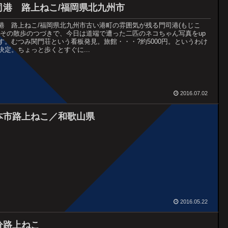
司港 路上ねこ/福岡県北九州市
港 路上ねこ/福岡県北九州市古い港町の雰囲気が残る門司港(もじこ
。その散歩のつづきで、今日は道端で遭った二匹のネコちゃん写真をup
す。むつみ関門荘という看板発見。旅館・・・?約5000円。というわけ
決定。ちょっと歩くとすぐに...
2016.07.02
本市路上ねこ／和歌山県
2016.05.22
分路上ねこ