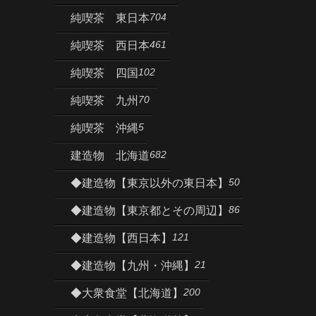
704
純喫茶 東日本
461
純喫茶 西日本
102
純喫茶 四国
70
純喫茶 九州
5
純喫茶 沖縄
682
建造物 北海道
50
◆建造物【東京以外の東日本】
86
◆建造物【東京都とその周辺】
121
◆建造物【西日本】
21
◆建造物【九州・沖縄】
200
◆大衆食堂【北海道】