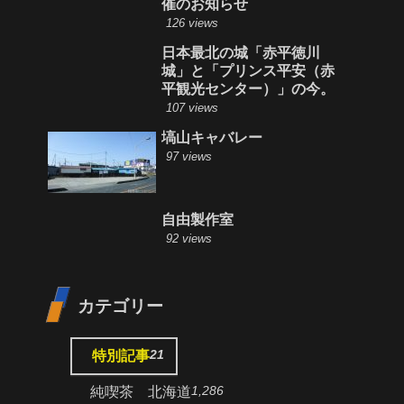
催のお知らせ
126 views
日本最北の城「赤平徳川
城」と「プリンス平安（赤
平観光センター）」の今。
107 views
塙山キャバレー
97 views
自由製作室
92 views
カテゴリー
21
特別記事
1,286
純喫茶 北海道