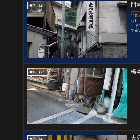
門
◆路上ねこ
門司
う)
しま
で宿
橋
◆路上ねこ
大
◆路上ねこ