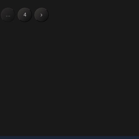
次
…
4
へ