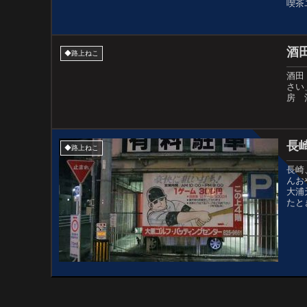
喫茶
酒
◆路上ねこ
酒田
さい
房 
長
◆路上ねこ
長崎
んお
大浦
たと