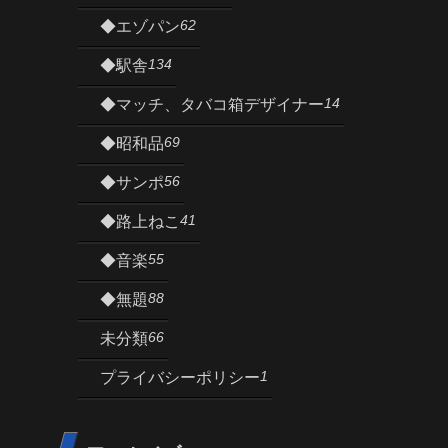
62
◆エゾパン
134
◆駅舎
14
◆マッチ、タバコ箱デザイナー
69
◆昭和品
56
◆サンポ
41
◆路上ねこ
55
◆音楽
88
◆無題
66
未分類
1
プライバシーポリシー