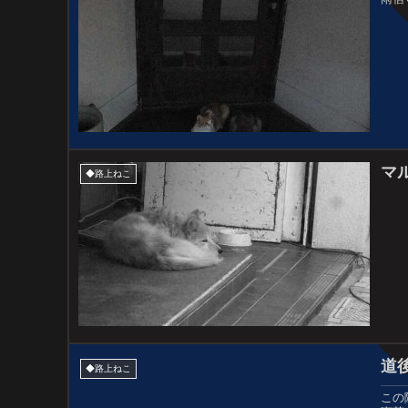
マ
◆路上ねこ
道
◆路上ねこ
この