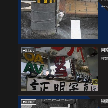
大分
周
◆路上ねこ
周南
福
◆路上ねこ