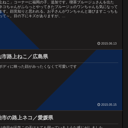
上ねこ」コーナーに福岡の子、追加です。喫茶ブルージュさんを出た
ネコちゃんがふらっとやってきたブルージュのワンちゃんも気になって
ます。顔見知りと思われる。お子さんがワンちゃんと遊びますこっちも
って～。目の下にキズがありますが、...
2015.06.13
山市路上ねこ／広島県
ボディに映った顔がみったくなくて可愛いです
2015.05.15
治市の路上ネコ／愛媛県
り中目が元気この子はとても弱っているような感じがしました