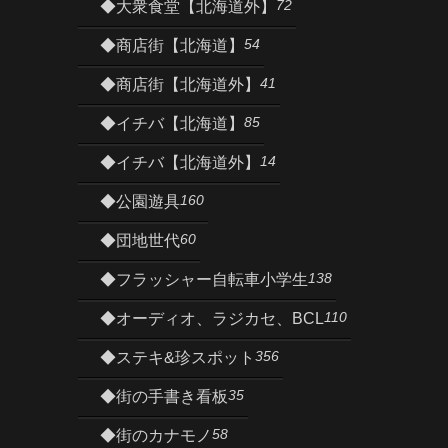
72
◆大衆食堂【北海道外】
54
◆商店街【北海道】
41
◆商店街【北海道外】
85
◆イチバ【北海道】
14
◆イチバ【北海道外】
160
◆公園遊具
60
◆団地世代
138
◆フラッシャー自転車小学生
110
◆オーディオ、ラジカセ、BCL
356
◆ステキ&珍スポット
35
◆街の手書き看板
58
◆街のカナモノ