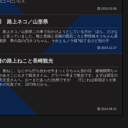
ユニーにいた子。
2015.03.08
田 路上ネコ／山形県
 路上ネコ／山形県この車で出かけようとしている方が「ほら、どけな
」と笑っていました。靴と黒猫と花柄の図石ころと野性味ネコちゃん茶
酒房 季の花の(?)ネコちゃん。それともノラ様?似てるけど別の子
2014.12.27
崎の路上ねこと長崎観光
、夜ねこ。なにやら打ち合わせ中まっくろちゃん別の日、建物隙間ちゃ
やあそこにもさて観光タイム。グラバー亭まで散歩です。まずは国宝の
天主堂さんへ。おーまだあった(当然ですが 汗)これは前回ぼくが来
きの写真です。1973年だから...
2014.08.31