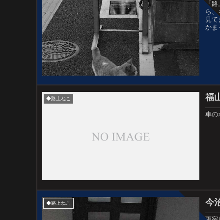
「路
ら、
見て
かま
福
◆路上ねこ
車の
今
◆路上ねこ
雨宿