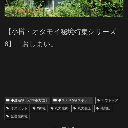
【小樽・オタモイ秘境特集シリーズ
8】 おしまい。
◆建造物【小樽市方面】
◆ステキ&珍スポット
アウトドア
珍スポット
#神社
八大龍神
八大龍王
毛無山
金吾龍神社