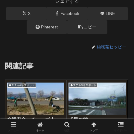
シェアする
X
Facebook
LINE
Pinterest
コピー
純喫茶ヒッピー
関連記事
◆ステキ&珍スポット
◆ステキ&珍スポット
交通安全、チューブ人
『貝の館』
形。
貝の館北海道磯谷郡蘭越町港町
メニュー
ホーム
検索
トップ
サイドバー
１４０１※例年11月～3月末あた