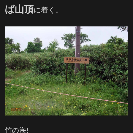
ば山頂
に着く。
竹の海!