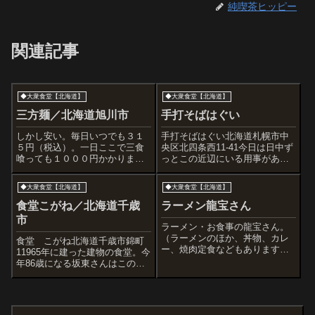
純喫茶ヒッピー
関連記事
◆大衆食堂【北海道】
◆大衆食堂【北海道】
三方麺／北海道旭川市
手打そばはぐい
しかし安い。毎日いつでも３１
手打そばはぐい北海道札幌市中
５円（税込）。一日ここで三食
央区北四条西11-41今日は日中ず
喰っても１０００円かかりませ
っとこの近辺にいる用事があっ
ん。でっかいチャーシューにメ
たので、評判の店へ。昔からあ
ンマもたくさん。スープもなみ
る手打ちそばのお店です。モノ
◆大衆食堂【北海道】
◆大衆食堂【北海道】
なみと。こんなに安くて大丈夫
トーンなテントがぐっと渋さを
なのか・・・。古い建物にあり
増していてカッコいいです。セ
食堂こがね／北海道千歳
ラーメン龍宝さん
ますお持ち帰りも出来るしカウ
ットを食べました。そばは手打
市
ンターで食べても...
ちのやや太...
ラーメン・お食事の龍宝さん。
（ラーメンのほか、丼物、カレ
食堂 こがね北海道千歳市錦町
ー、焼肉定食などもあります）
11965年に建った建物の食堂。今
うまいですよ。（旭川市２条通
年86歳になる坂東さんはこの当
１８丁目）このアングルが好き
時から、千歳市の街の様子をカ
ガラスケースに入ったテレビを
メラに収めておりたくさんの資
見ると、また来ちゃったなーと
料価値のある写真をお持ちで
感じます
す。いろんな街の様子を写し歩