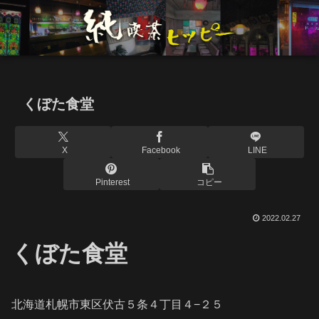
くぼた食堂
X
Facebook
LINE
Pinterest
コピー
2022.02.27
くぼた食堂
北海道札幌市東区伏古５条４丁目４−２５