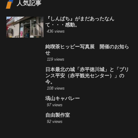
人気記事
『しんぱち』がまだあったなん
て・・・感動。
436 views
純喫茶ヒッピー写真展 開催のお知ら
せ
119 views
日本最北の城「赤平徳川城」と「プリ
ンス平安（赤平観光センター）」の
今。
108 views
塙山キャバレー
97 views
自由製作室
92 views