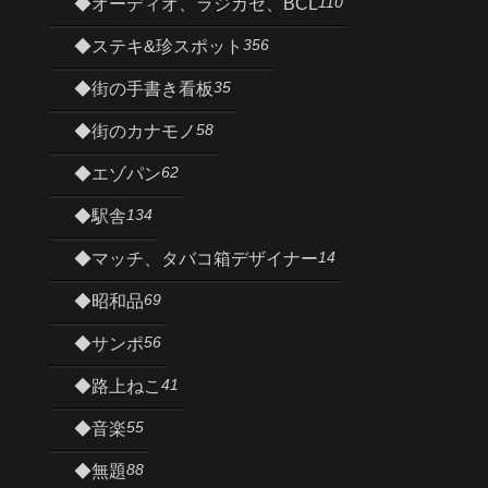
110
◆オーディオ、ラジカセ、BCL
356
◆ステキ&珍スポット
35
◆街の手書き看板
58
◆街のカナモノ
62
◆エゾパン
134
◆駅舎
14
◆マッチ、タバコ箱デザイナー
69
◆昭和品
56
◆サンポ
41
◆路上ねこ
55
◆音楽
88
◆無題