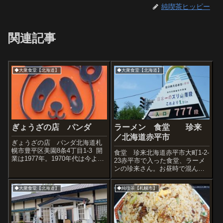
純喫茶ヒッピー
関連記事
◆大衆食堂【北海道】
◆大衆食堂【北海道】
ぎょうざの店 パンダ
ラーメン 食堂 珍来
／北海道赤平市
ぎょうざの店 パンダ北海道札
幌市豊平区美園8条4丁目1-3 開
食堂 珍来北海道赤平市大町1-2-
業は1977年。1970年代は今より
23赤平市で入った食堂、ラーメ
ものすごいパンダブームでした
ンの珍来さん。お昼時で混んで
よね。『パ』の字で顔をつくっ
いたので店内写真はお願いしま
てます。 こんにちは！餃
せんでしたがとてもよいお店で
◆大衆食堂【北海道】
◆純喫茶【札幌市】
子持ってるね。 ...
した。いままで行ったことがな
かったですがもっと早く入れば
よかったです。せっかくなので
その界隈...