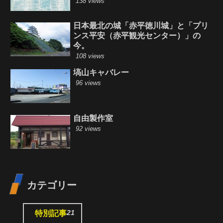
138 views
日本最北の城「赤平徳川城」と「プリ
ンス平安（赤平観光センター）」の
今。
108 views
塙山キャバレー
96 views
自由製作室
92 views
カテゴリー
21
特別記事