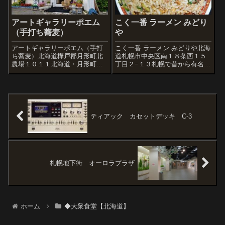
アートギャラリーポエム
こく一番 ラーメン みどり
（手打ち蕎麦）
や
アートギャラリーポエム（手打
こく一番 ラーメン みどりや北海
ち蕎麦）北海道樺戸郡月形町北
道札幌市中央区南１８条西１５
農場１０１１北海道・月形町。
丁目２−１３札幌で昔から有名&
国道275号沿いに一軒の店が現れ
人気の食堂の、みどりやさん。
る。昭和54年に産声をあげたそ
とにかく人気で行列になりま
の店は、いま 「アートギャラリ
す。今回は朝の整理券を入手。
ーポエム」 と呼ばれている。ギ
カウンターは天板がめっちゃ素
ャラリーのような名だが、実際
敵初めて聞く方は「え?」と思う
は手打...
かもしれな...
ティアック カセットデッキ C-3
札幌地下街 オーロラプラザ
ホーム
◆大衆食堂【北海道】