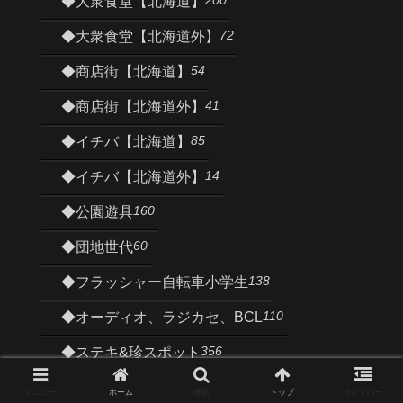
◆大衆食堂【北海道】
72
◆大衆食堂【北海道外】
54
◆商店街【北海道】
41
◆商店街【北海道外】
85
◆イチバ【北海道】
14
◆イチバ【北海道外】
160
◆公園遊具
60
◆団地世代
138
◆フラッシャー自転車小学生
110
◆オーディオ、ラジカセ、BCL
356
◆ステキ&珍スポット
35
◆街の手書き看板
メニュー
ホーム
検索
トップ
サイドバー