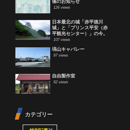
催のお知らせ
126 views
日本最北の城「赤平徳川
城」と「プリンス平安（赤
平観光センター）」の今。
107 views
塙山キャバレー
97 views
自由製作室
92 views
カテゴリー
21