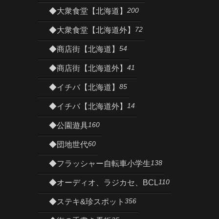
200
◆大衆食堂【北海道】
72
◆大衆食堂【北海道外】
54
◆商店街【北海道】
41
◆商店街【北海道外】
85
◆イチバ【北海道】
14
◆イチバ【北海道外】
160
◆公園遊具
60
◆団地世代
138
◆フラッシャー自転車小学生
110
◆オーディオ、ラジカセ、BCL
356
◆ステキ&珍スポット