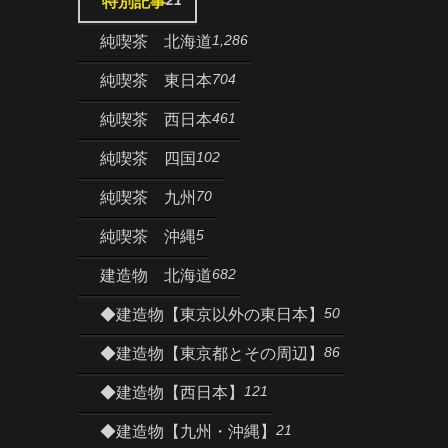
特別記事
1,286
純喫茶 北海道
704
純喫茶 東日本
461
純喫茶 西日本
102
純喫茶 四国
70
純喫茶 九州
5
純喫茶 沖縄
682
建造物 北海道
50
◆建造物【東京以外の東日本】
86
◆建造物【東京都とその周辺】
121
◆建造物【西日本】
21
◆建造物【九州・沖縄】