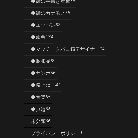
35
◆街の手書き看板
58
◆街のカナモノ
62
◆エゾパン
134
◆駅舎
14
◆マッチ、タバコ箱デザイナー
69
◆昭和品
56
◆サンポ
41
◆路上ねこ
55
◆音楽
88
◆無題
66
未分類
1
プライバシーポリシー