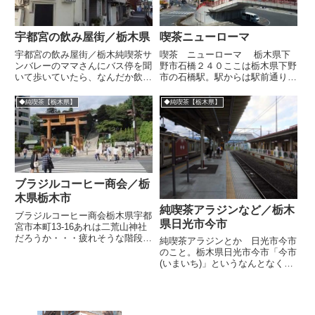
宇都宮の飲み屋街／栃木県
喫茶ニューローマ
宇都宮の飲み屋街／栃木純喫茶サ
喫茶 ニューローマ 栃木県下
ンバレーのママさんにバス停を聞
野市石橋２４０ここは栃木県下野
いて歩いていたら、なんだか飲み
市の石橋駅。駅からは駅前通りを
屋たちが遠くに見えました。どう
見下ろせる、まるで宮殿のような
せ予定のない旅だし、せっかく場
大胆な造りになっています。駅を
◆純喫茶【栃木県】
◆純喫茶【栃木県】
末っぽい雰囲気を醸し出している
正面からみるとこのような形で
ところを見つけたので寄り道。う
す。味のあるクリーニング店だな
わぁいい感じ。すずらん、えり
ぁ。純喫茶と理美容室の外観て似
も...
て...
ブラジルコーヒー商会／栃
木県栃木市
純喫茶アラジンなど／栃木
ブラジルコーヒー商会栃木県宇都
県日光市今市
宮市本町13-16あれは二荒山神社
だろうか・・・疲れそうな階段だ
純喫茶アラジンとか 日光市今市
なー川沿いに見えている黄色いテ
のこと。栃木県日光市今市「今市
ント。フィナー新宿って書いてて
(いまいち)」というなんとなく面
コーヒーカップとワイングラスの
白い名前の駅にとまったので適当
絵がみえる。喫茶かバーかわから
に下車。ひらがなで書くと「いま
ないまま通過しました。こち...
いち」になりますね、あたりまえ
だけど。駅から歩いて行くと日光