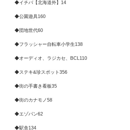
◆イチバ【北海道外】
14
◆公園遊具
160
◆団地世代
60
◆フラッシャー自転車小学生
138
◆オーディオ、ラジカセ、BCL
110
◆ステキ&珍スポット
356
◆街の手書き看板
35
◆街のカナモノ
58
◆エゾパン
62
◆駅舎
134