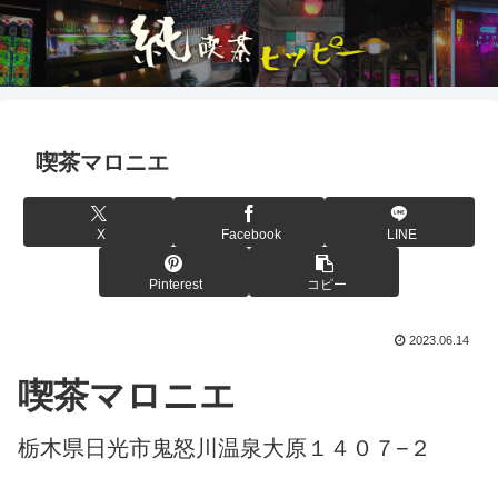
喫茶マロニエ
X
Facebook
LINE
Pinterest
コピー
2023.06.14
喫茶マロニエ
栃木県日光市鬼怒川温泉大原１４０７−２