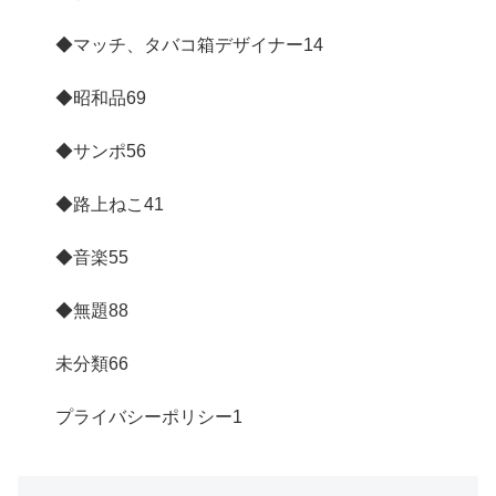
◆マッチ、タバコ箱デザイナー
14
◆昭和品
69
◆サンポ
56
◆路上ねこ
41
◆音楽
55
◆無題
88
未分類
66
プライバシーポリシー
1