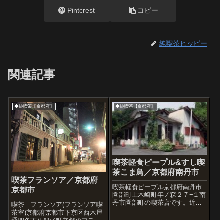
Pinterest
コピー
純喫茶ヒッピー
関連記事
◆純喫茶【京都府】
◆純喫茶【京都府】
喫茶軽食ピープル&すし喫
茶こま鳥／京都府南丹市
喫茶フランソア／京都府
喫茶軽食ピープル京都府南丹市
京都市
園部町上木崎町年ノ森２７−１南
丹市園部町の喫茶店です。近く
喫茶 フランソア(フランソア喫
にPapillonという店も発見。すし
茶室)京都府京都市下京区西木屋
喫茶 こま鳥本日定休日。でもマ