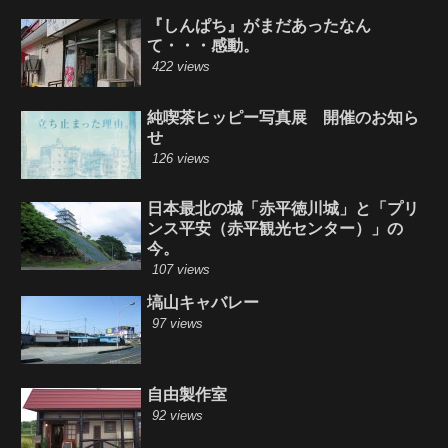
『しんぱち』がまだあったなん
て・・・感動。
422 views
純喫茶ヒッピー写真展 開催のお知ら
せ
126 views
日本最北の城「赤平徳川城」と「プリ
ンス平安（赤平観光センター）」の
今。
107 views
塙山キャバレー
97 views
自由製作室
92 views