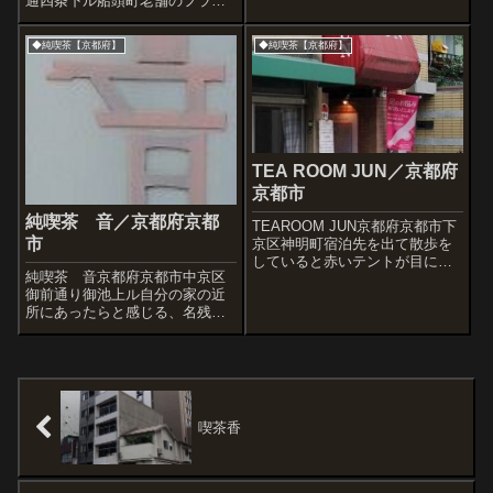
通四条下ル船頭町老舗のフラン
マさんが窓際でくつろいでいま
ソアは人であふれていた。満席
した♪すしと喫茶の組み合わせっ
で「順番待ち」の列もできてい
◆純喫茶【京都府】
◆純喫茶【京都府】
て、はじめて見たかも! ...
た。夜の１０時なのに。写真は
ご自由に、ということだった
が、人に酔い、店に酔えず。
TEA ROOM JUN／京都府
京都市
純喫茶 音／京都府京都
TEAROOM JUN京都府京都市下
市
京区神明町宿泊先を出て散歩を
していると赤いテントが目に入
純喫茶 音京都府京都市中京区
りました。TEAROOM JUN、
御前通り御池上ル自分の家の近
この名前からもきっと古くから
所にあったらと感じる、名残惜
あるサテンだと思い外観写真撮
しい喫茶店でした。マスター、
ってから店内に向かいます。て
親切でお優しい。しかも一階で
っきりビルテナントと思ってた
自家焙煎。喫茶店の幸せな要素
け...
に充分満ち足りた喫茶店
「音」。名前は、以前札幌駅前
にあった「喫茶 雑音」...
喫茶香