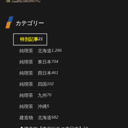
カテゴリー
21
特別記事
1,286
純喫茶 北海道
704
純喫茶 東日本
461
純喫茶 西日本
102
純喫茶 四国
70
純喫茶 九州
5
純喫茶 沖縄
682
建造物 北海道