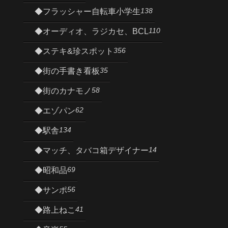
138
◆フラッシャー自転車小学生
110
◆オーディオ、ラジカセ、BCL
356
◆ステキ&珍スポット
35
◆街の手書き看板
58
◆街のカナモノ
62
◆エゾパン
134
◆駅舎
14
◆マッチ、タバコ箱デザイナー
69
◆昭和品
56
◆サンポ
41
◆路上ねこ