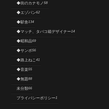
58
◆街のカナモノ
62
◆エゾパン
134
◆駅舎
14
◆マッチ、タバコ箱デザイナー
69
◆昭和品
56
◆サンポ
41
◆路上ねこ
55
◆音楽
88
◆無題
66
未分類
1
プライバシーポリシー