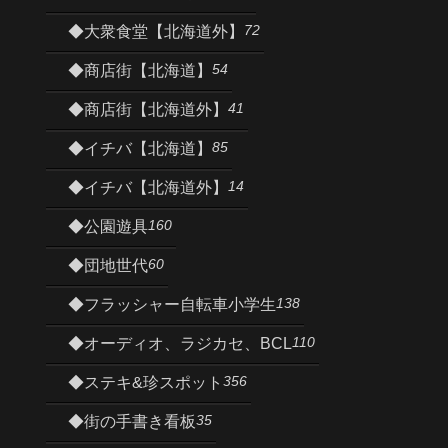
72
◆大衆食堂【北海道外】
54
◆商店街【北海道】
41
◆商店街【北海道外】
85
◆イチバ【北海道】
14
◆イチバ【北海道外】
160
◆公園遊具
60
◆団地世代
138
◆フラッシャー自転車小学生
110
◆オーディオ、ラジカセ、BCL
356
◆ステキ&珍スポット
35
◆街の手書き看板