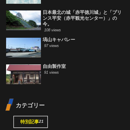
日本最北の城「赤平徳川城」と「プリ
ンス平安（赤平観光センター）」の
今。
108 views
塙山キャバレー
97 views
自由製作室
91 views
カテゴリー
21
特別記事