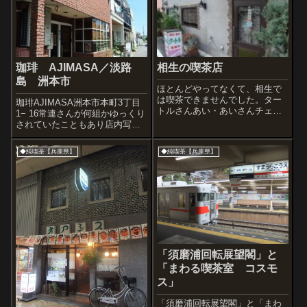
珈琲 AJIMASA／淡路
相生の喫茶店
島 洲本市
ほとんどやってなくて、相生で
は喫茶できませんでした。ター
珈琲AJIMASA洲本市本町3丁目
トルさんあい・あいさんチェリ
1− 16常連さんが何組かゆっくり
ーさんペールさんタオさん
されていたこともあり店内写真
はありませんが、珈琲のおいし
い店。こんな渋い看板が目に入
◆純喫茶【兵庫県】
◆純喫茶【兵庫県】
ったら、いくしかありません。
「須磨浦回転展望閣」と
「まわる喫茶室 コスモ
ス」
「須磨浦回転展望閣」と「まわ