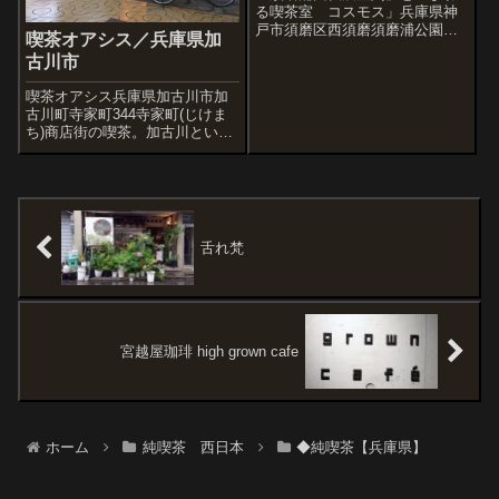
る喫茶室 コスモス」兵庫県神
戸市須磨区西須磨須磨浦公園駅
喫茶オアシス／兵庫県加
に到着だ。さあ、天気悪いけど
古川市
参りますぞ!目的地の須磨浦回転
展望閣は山の上なもんで、まず
喫茶オアシス兵庫県加古川市加
はロープウェイに乗らないと。
古川町寺家町344寺家町(じけま
へぇーノコギリのような階段。
ち)商店街の喫茶。加古川という
やっぱここ古い...
街ははじめてでさっぱりわから
んので、とりあえず定番の商店
街探し。うん、やっぱりいくつ
もあった。その中で、オアシス
さんに入り、コ－ヒーなひとと
きを。赤&...
舌れ梵
宮越屋珈琲 high grown cafe
ホーム
純喫茶 西日本
◆純喫茶【兵庫県】