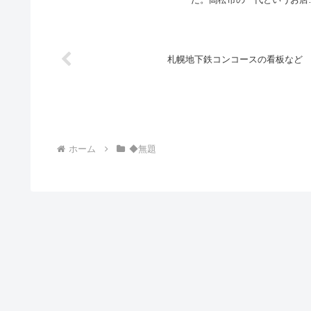
いました。「ぷらら」というイ
ったと思う。300円。
ンターネットプロバイダーを契
約した...
札幌地下鉄コンコースの看板など
ホーム
◆無題