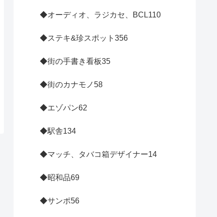
◆オーディオ、ラジカセ、BCL
110
◆ステキ&珍スポット
356
◆街の手書き看板
35
◆街のカナモノ
58
◆エゾパン
62
◆駅舎
134
◆マッチ、タバコ箱デザイナー
14
◆昭和品
69
◆サンポ
56