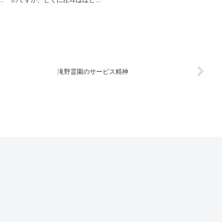
な・・・石狩街道でみかけた集
ど聞こえません。だから会話は
合住宅だな・・・・喫茶店の写
できるだけ右耳で拾おうとして
真だな・・・札幌の桑園近く
いるのですが、でもやはり不便
の...
なので左耳に補聴器を買いまし
た(去年だけど)。非常にチープ
な雰囲気なので...
滝野霊園のサービス精神