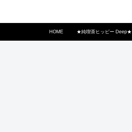
HOME
★純喫茶ヒッピー Deep★