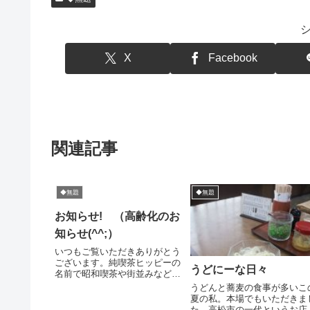
X
Facebook
関連記事
◆無題
◆無題
お知らせ! （高齢化のお
知らせ(^^;）
いつもご覧いただきありがとう
ございます。純喫茶ヒッピーの
うどにーな日々
名前で昭和喫茶や街並みなどを
ブログに掲載したのは2009年か
うどんと蕎麦の食事が多いこ
らです。でも実はそれより10年
夏の私。本場でもいただきま
前の1997年からブログを書いて
た。高松市の一代というお店