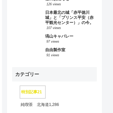
126 views
日本最北の城「赤平徳川
城」と「プリンス平安（赤
平観光センター）」の今。
107 views
塙山キャバレー
97 views
自由製作室
91 views
カテゴリー
特別記事
21
純喫茶 北海道
1,286