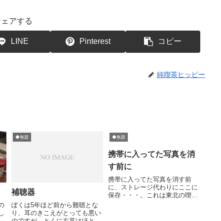
シェアする
LINE
Pinterest
コピー
純喫茶ヒッピー
◆無題
◆無題
携帯に入ってた写真を消
す前に
携帯に入ってた写真を消す前
に、ストレージ代わりにここに
補聴器
保存・・・。これは東北の喫茶
だな・・・・東北の喫茶だ
の
ぼくは5年ほど前から難聴とな
な・・・どこの空港かな・・・
し
り、耳のきこえがとっても悪い
このあと事件が起きたよ
だ
のですが、とくに左耳はほとん