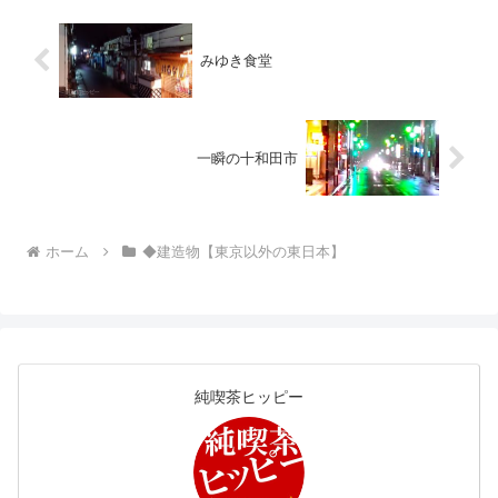
和31年に北洋博覧会の遊具を活
大なものが突然現われました。高
用した「こどものくに」がありま
度は...
す。観覧車は大沼公園から移設
し...
みゆき食堂
一瞬の十和田市
ホーム
◆建造物【東京以外の東日本】
純喫茶ヒッピー