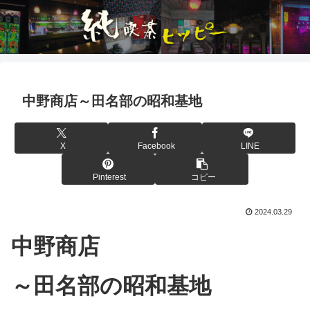
中野商店～田名部の昭和基地
X
Facebook
LINE
Pinterest
コピー
2024.03.29
中野商店
～田名部の昭和基地