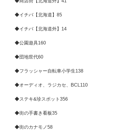
◆商店街【北海道外】
41
◆イチバ【北海道】
85
◆イチバ【北海道外】
14
◆公園遊具
160
◆団地世代
60
◆フラッシャー自転車小学生
138
◆オーディオ、ラジカセ、BCL
110
◆ステキ&珍スポット
356
◆街の手書き看板
35
◆街のカナモノ
58