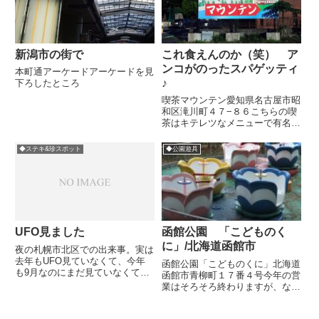
新潟市の街で
これ食えんのか（笑） ア
ンコがのったスパゲッティ
本町通アーケードアーケードを見
♪
下ろしたところ
喫茶マウンテン愛知県名古屋市昭
和区滝川町４７−８６こちらの喫
茶はキテレツなメニューで有名
で、自分のもとにも１０年前から
ブログ読者さんから情報をいただ
◆ステキ&珍スポット
◆公園遊具
いておりました。ただ、自分がツ
ボに感じる古～い喫茶の雰囲気で
はないと思ったため未訪問のま
ま。...
UFO見ました
函館公園 「こどものく
に」/北海道函館市
夜の札幌市北区での出来事。実は
去年もUFO見ていなくて、今年
函館公園「こどものくに」北海道
も9月なのにまだ見ていなくて。
函館市青柳町１７番４号今年の営
「今までけっこう見てきたのにな
業はそろそろ終わりますが、なん
ー。見たいなー。さびしいな
とか間に合いました。函館公園は
ー。」そんな独り言を歩きながら
明治12年の誕生、その一角に昭
頭の中で呟いていたら、上空に巨