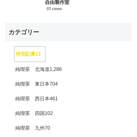
自由製作室
93 views
カテゴリー
特別記事
21
純喫茶 北海道
1,286
純喫茶 東日本
704
純喫茶 西日本
461
純喫茶 四国
102
純喫茶 九州
70