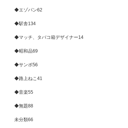
◆エゾパン
62
◆駅舎
134
◆マッチ、タバコ箱デザイナー
14
◆昭和品
69
◆サンポ
56
◆路上ねこ
41
◆音楽
55
◆無題
88
未分類
66