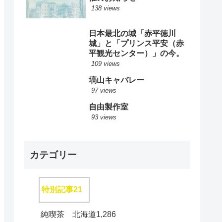
138 views
日本最北の城「赤平徳川
城」と「プリンス平安（赤
平観光センター）」の今。
109 views
塙山キャバレー
97 views
自由製作室
93 views
カテゴリー
特別記事
21
純喫茶 北海道
1,286