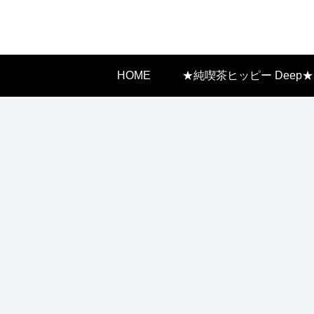
HOME
★純喫茶ヒッピー Deep★