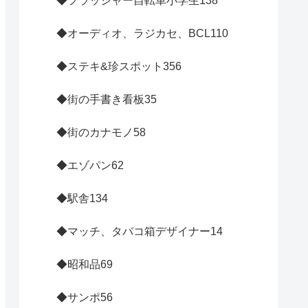
◆フラッシャー自転車小学生
138
◆オーディオ、ラジカセ、BCL
110
◆ステキ&珍スポット
356
◆街の手書き看板
35
◆街のカナモノ
58
◆エゾパン
62
◆駅舎
134
◆マッチ、タバコ箱デザイナー
14
◆昭和品
69
◆サンポ
56