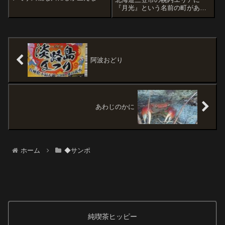
「金魚鉢に入れる水草(名前わか
『月光』という名前の町があり
らない)」も自然にたくさん水中
ます。なぜ月光なのかは勉強不
で生えています。それにコケも
足のためさっぱりわかりません
綺麗でした。
がロマンチックな名前でなんだ
か惹かれちゃう。そして惹かれ
るワケはもうひとつ。気になる
『沼』があるんです...
阿波おどり
あわじのかに
ホーム
◆サンポ
純喫茶ヒッピー