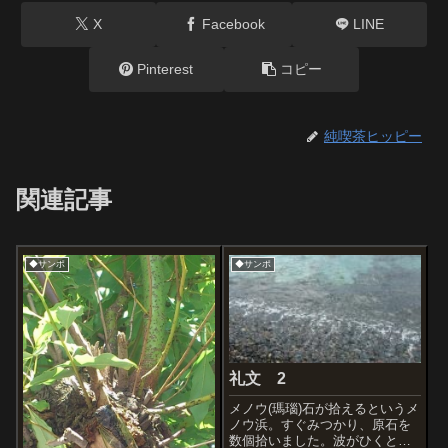
X
Facebook
LINE
Pinterest
コピー
純喫茶ヒッピー
関連記事
◆サンポ
◆サンポ
礼文 2
メノウ(瑪瑙)石が拾えるというメ
ノウ浜。すぐみつかり、原石を
数個拾いました。波がひくと