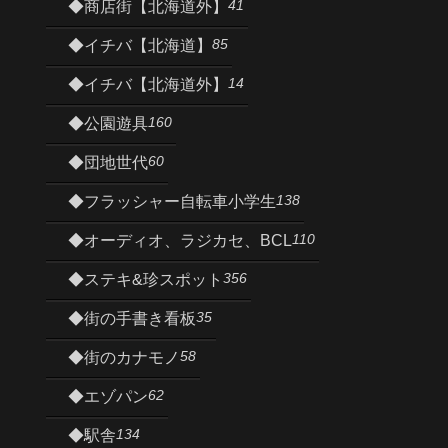
41
◆商店街【北海道外】
85
◆イチバ【北海道】
14
◆イチバ【北海道外】
160
◆公園遊具
60
◆団地世代
138
◆フラッシャー自転車小学生
110
◆オーディオ、ラジカセ、BCL
356
◆ステキ&珍スポット
35
◆街の手書き看板
58
◆街のカナモノ
62
◆エゾパン
134
◆駅舎