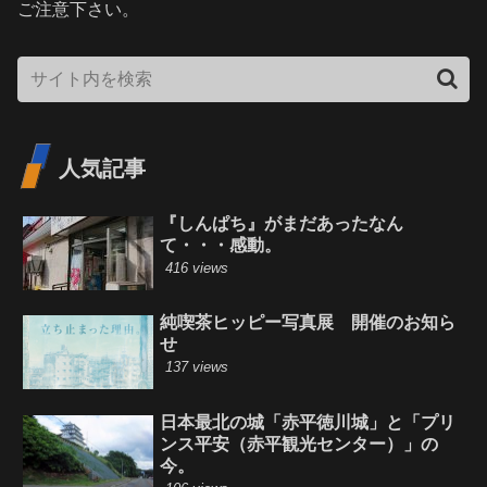
ご注意下さい。
人気記事
『しんぱち』がまだあったなん
て・・・感動。
416 views
純喫茶ヒッピー写真展 開催のお知ら
せ
137 views
日本最北の城「赤平徳川城」と「プリ
ンス平安（赤平観光センター）」の
今。