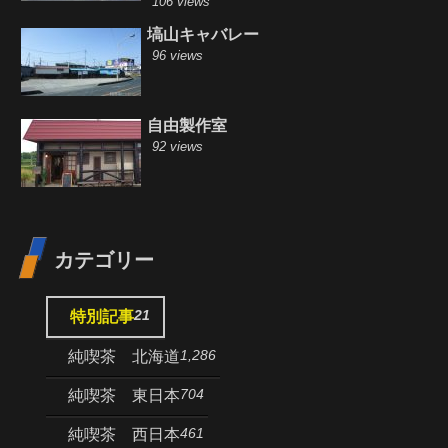
106 views
塙山キャバレー
96 views
自由製作室
92 views
カテゴリー
21
特別記事
1,286
純喫茶 北海道
704
純喫茶 東日本
461
純喫茶 西日本