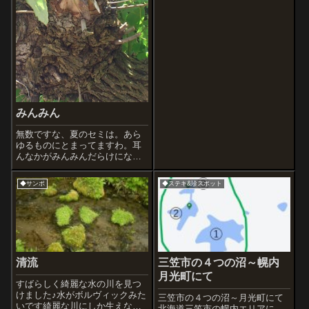
き、丸い石たちが転がって、
『 コロコロコロコロコロコ
ロ 』 と音が聞こえて、忘れ
られない音のひとつになりまし
た。メノウ浜の漁村。意外にも
この浜に木彫りの...
みんみん
無数ですな、夏のセミは。あら
ゆるものにとまってますわ。耳
んなかがみんみんだらけになっ
てます。一週間ぐらいの天寿を
まっとうしたせみくんたちはも
◆サンポ
◆ステキ&珍スポット
路上にゴロゴロ、「あ、松ぼっ
くりでも踏んだかな」と思うと
奴らってこともしばしば。虫を
踏むの大嫌いなん...
清流
三笠市の４つの沼～幌内
月光町にて
すばらしく綺麗な水の川を見つ
けました♪水がボルヴィックみた
三笠市の４つの沼～月光町にて
いです綺麗な川にしか生えない
北海道三笠市の幌内エリアに