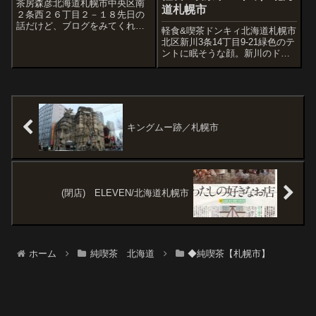
茶房森彦北海道札幌市中央区南
道札幌市
２条西２６丁目２－１８先日の
話だけど、ブログをみてくれて
軽食&喫茶ドンキィ北海道札幌市
いるという東京大田区の方から
北区新川3条14丁目9-21緑色のテ
メールをいただき、札幌に旅行
ントに眠そうな顔。新川のドン
に来ているということでいくつ
キィさんです。入口まわりは石
かの喫茶(カフェ)などに行きまし
壁になっていて、花壇とのコン
た。
トラストがいい雰囲気。コーヒ
ーで一服しました。明日からは
今月の東京レポートの続きを予
定して...
キングムー跡／札幌市
(閉店) ELEVEN/北海道札幌市
ホーム
純喫茶 北海道
◆純喫茶【札幌市】