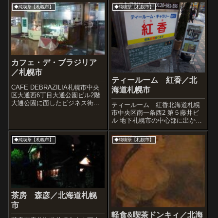
◆純喫茶【札幌市】
◆純喫茶【札幌市】
カフェ・デ・ブラジリア
／札幌市
ティールーム 紅香／北
CAFE DEBRAZILIA札幌市中央
海道札幌市
区大通西6丁目大通公園ビル2階
大通公園に面したビジネス街の
ティールーム 紅香北海道札幌
ビル中にある、ごく普通の喫茶
市中央区南一条西2 第５藤井ビ
だがその「ごく普通」っての
ル 地下札幌市の中心部に出かけ
が、かえって入りやすいのだろ
たので立ち寄りました。紅香さ
う、ランチタイムにはかなりの
んは居心地の良いお店です。手
◆純喫茶【札幌市】
◆純喫茶【札幌市】
混雑ぶり。1982年頃から続く
芸用品の「むつみや」本店横に
け...
あるビルの地下にひっそりとあ
ります。→に沿って地下へ。と
てもユニーク...
茶房 森彦／北海道札幌
市
軽食&喫茶ドンキィ／北海