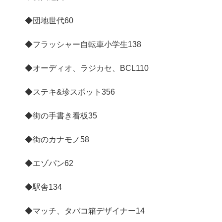
◆団地世代
60
◆フラッシャー自転車小学生
138
◆オーディオ、ラジカセ、BCL
110
◆ステキ&珍スポット
356
◆街の手書き看板
35
◆街のカナモノ
58
◆エゾパン
62
◆駅舎
134
◆マッチ、タバコ箱デザイナー
14