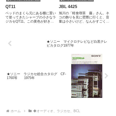
セ」ではないワンタッチ録音機能
QT11
JBL 4425
はどうでもいいけど、TC-1210の
デザインは秀逸。
ベッドのまくら元にある棚に置い
旭川の「軽食喫茶 藤」さん。ネ
て使ってきたシャープの小さなラ
コの飾りを見に壁際に行くと、音
ジカセQT11。この黄色が好きで
量は小さいけど、なんかすごく良
昔買ったんですが、最近はこれま
い音がすることに気がついた。全
た同じベッドの横にある別のラジ
体にふわっと広がっているのに、
カセばかり使ってるのでQT11は
音の輪郭が明瞭。と思ってスピー
処分することにしました。このブ
カーをよく見てみると・・・・・
★ソニー マイクロテレビなど白黒テレ
ログにはラジカセカテゴリー...
JBL 4425左右１セット\...
ビカタログ1977年
★ソニー ラジカセ総合カタログ CF-
1760等 1975年
ホーム
◆オーディオ、ラジカセ、BCL