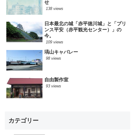
せ
138 views
日本最北の城「赤平徳川城」と「プリ
ンス平安（赤平観光センター）」の
今。
109 views
塙山キャバレー
98 views
自由製作室
93 views
カテゴリー