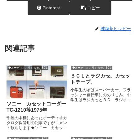
Pinterest
コピー
純喫茶ヒッピー
関連記事
◆オーディオ、ラジカセ、BCL
◆オーディオ、ラジカセ、BCL
ＢＣＬとラジカセ。カセッ
トテープ。
小学生の頃はスーパーカー、フラ
ッシャー自転車にのめりこみ、中
学生はラジカセとＢＣＬラジオに
ソニー カセットコーダー
のめりこみ、高校生からはオーデ
ィオにのめりこんだ。そういう時
TC-1210等1975年
代だった。さて、ＢＣＬとは主に
部屋の本棚にあったオーディオカ
海外の短波放送を受信するもの
タログ保管用の記事ですがコメン
だ。でも放送を楽しむどころか、
ト歓迎します★ソニー カセット
デ...
コーダーTC-1210等1975年ラジオ
は搭載していないんで「ラジカ
◆オーディオ、ラジカセ、BCL
◆オーディオ、ラジカセ、BCL