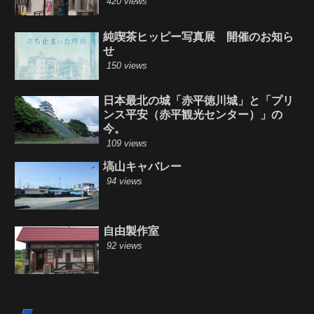
420 views
純喫茶ヒッピー写真展 開催のお知ら
せ
150 views
日本最北の城「赤平徳川城」と「プリ
ンス平安（赤平観光センター）」の
今。
109 views
塙山キャバレー
94 views
自由製作室
92 views