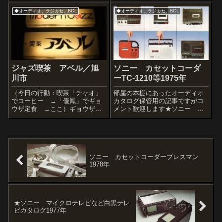
ト交換などメンテナンスしてあ
カタログ スカイセンサーな
◆オーディオ、ラジカセ、BCL
◆オーディオ、ラジカセ、BCL
るのでコンディションは完璧で
ど 1974年ICF-3000 ICF-5800
故障か所もないのです。大きな
ICF-5450CRF-230B CRF-200
傷らしい傷もなく。...
C...
ジャズ喫茶 アベル／旭
ソニー カセットコーダ
川市
ーTC-1210等1975年
（今日の行動：喫茶「チャオ」
部屋の本棚にあったオーディオ
でコーヒー →「優鳳」でギョ
カタログ保管用の記事ですがコ
ウザ定食 →ここ）ギョウザ定
メント歓迎します★ソニー カ
食で満腹になったのに何かが足
セットコーダーTC-1210等1975
りない。・・・・・。音楽が足
年ラジオは搭載していないんで
りないのかも。こうなったらア
「ラジカセ」ではないワンタッ
ベルしかない。大音量でＪＡＺ
チ録音機能はどうでもいいけ
Ｚに没頭できます。建物の外観
ど、TC-1210のデザインは秀
は、各部屋に区切...
逸。
ソニー カセットコーダープレスマン
1978年
★ソニー マイクロテレビなど白黒テレ
ビカタログ1977年