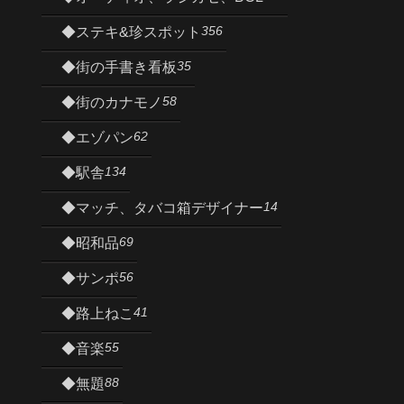
356
◆ステキ&珍スポット
35
◆街の手書き看板
58
◆街のカナモノ
62
◆エゾパン
134
◆駅舎
14
◆マッチ、タバコ箱デザイナー
69
◆昭和品
56
◆サンポ
41
◆路上ねこ
55
◆音楽
88
◆無題