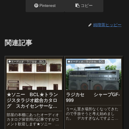
Pinterest
コピー
純喫茶ヒッピー
関連記事
◆オーディオ、ラジカセ、BCL
◆オーディオ、ラジカセ、BCL
★ソニー BCL★トラン
ラジカセ シャープGF-
ジスタラジオ総合カタロ
999
グ スカイセンサーな
うーん置き場所なくなってきた
ど 1974年
ので手放そうと考え始めまし
部屋の本棚にあったオーディオ
た。 デカすぎなんですよこの
カタログ保管用の記事ですがコ
ラジカセ。１９７９年発売の年
メント歓迎します★ソニー
代モン。でもカセット部のベル
BCL★トランジスタラジオ総合