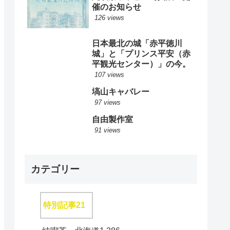
催のお知らせ
126 views
日本最北の城「赤平徳川
城」と「プリンス平安（赤
平観光センター）」の今。
107 views
塙山キャバレー
97 views
自由製作室
91 views
カテゴリー
特別記事
21