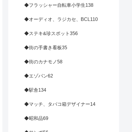
◆フラッシャー自転車小学生
138
◆オーディオ、ラジカセ、BCL
110
◆ステキ&珍スポット
356
◆街の手書き看板
35
◆街のカナモノ
58
◆エゾパン
62
◆駅舎
134
◆マッチ、タバコ箱デザイナー
14
◆昭和品
69