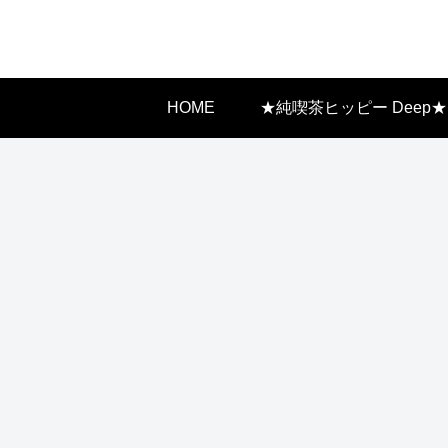
HOME
★純喫茶ヒッピー Deep★