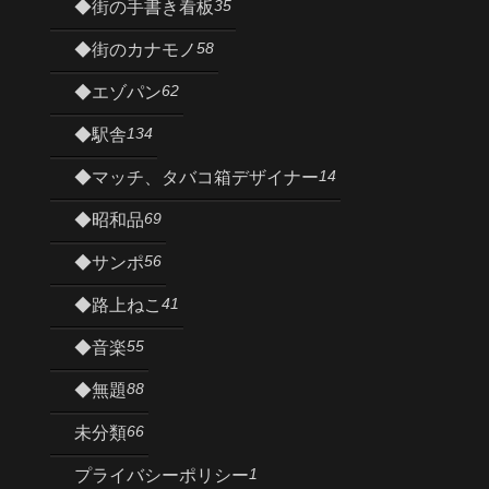
35
◆街の手書き看板
58
◆街のカナモノ
62
◆エゾパン
134
◆駅舎
14
◆マッチ、タバコ箱デザイナー
69
◆昭和品
56
◆サンポ
41
◆路上ねこ
55
◆音楽
88
◆無題
66
未分類
1
プライバシーポリシー