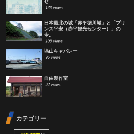
せ
138 views
日本最北の城「赤平徳川城」と「プリ
ンス平安（赤平観光センター）」の
今。
108 views
塙山キャバレー
96 views
自由製作室
93 views
カテゴリー