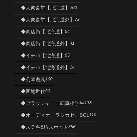
200
◆大衆食堂【北海道】
72
◆大衆食堂【北海道外】
54
◆商店街【北海道】
41
◆商店街【北海道外】
85
◆イチバ【北海道】
14
◆イチバ【北海道外】
160
◆公園遊具
60
◆団地世代
138
◆フラッシャー自転車小学生
110
◆オーディオ、ラジカセ、BCL
356
◆ステキ&珍スポット