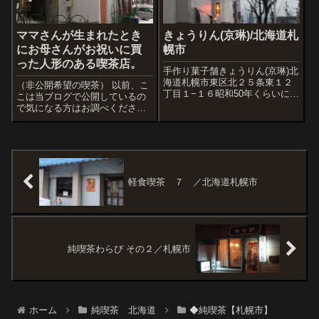
ママさんが生まれたとき
きょうりん(京琳)/北海道札
にお母さんがお祝いに買
幌市
った人形のある喫茶店。
手作り菓子舗きょうりん(京琳)北
海道札幌市東区北２５条東１２
（非公開希望の喫茶） 以前、こ
丁目１−１６昭和50年くらいにオ
こは当ブログで公開しているの
ープンしたお菓子屋さん。ご主
で気になる方はお調べくださ
人は和菓子も洋菓子も正統派。
い。 この辺は以前けっこう栄え
最近のお菓子屋さんと比べると
たのだけど、いまはすっかりひ
あまり目立たない佇まいですが
っそり系の場所。土地のオーナ
是非ご訪問を。70sな店内。今日
ーが複数いるため区画割が変な
はケ...
ので、この喫茶家屋の形がとが
ってて面白いで...
軽食喫茶 ７ ／北海道札幌市
純喫茶わらび その２／札幌市
ホーム
純喫茶 北海道
◆純喫茶【札幌市】