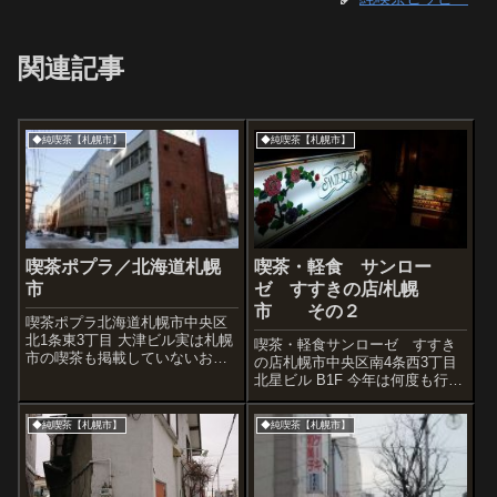
関連記事
◆純喫茶【札幌市】
◆純喫茶【札幌市】
喫茶ポプラ／北海道札幌
喫茶・軽食 サンロー
市
ゼ すすきの店/札幌
市 その２
喫茶ポプラ北海道札幌市中央区
北1条東3丁目 大津ビル実は札幌
喫茶・軽食サンローゼ すすき
市の喫茶も掲載していないお店
の店札幌市中央区南4条西3丁目
がまだまだあります。コーヒー
北星ビル B1F 今年は何度も行け
とか飲んだりしたもののカメラ
た、サンローゼ。ススキノの真
を持って出かけていなかったり
ん中、サンローゼ。昭和ゴージ
◆純喫茶【札幌市】
◆純喫茶【札幌市】
写真を撮る機会がなかったりと
ャスな、サンローゼ。写真を撮
理由はそれぞれだけど、ポプラ
った日もあったので、何日か分
さんもそのひ...
を掲載。すすきのの真ん中に２
４５席...