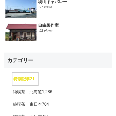
塙山キャバレー
97 views
自由製作室
93 views
カテゴリー
特別記事
21
純喫茶 北海道
1,286
純喫茶 東日本
704