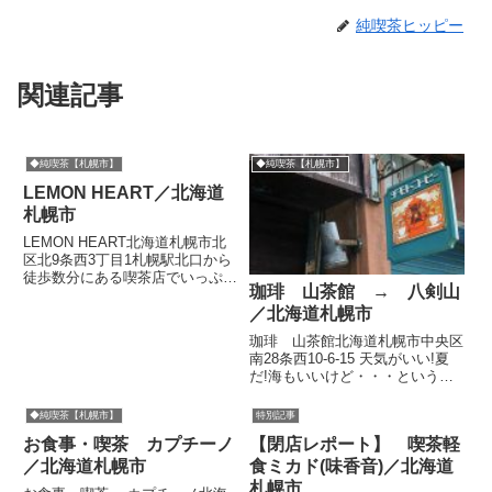
純喫茶ヒッピー
関連記事
◆純喫茶【札幌市】
◆純喫茶【札幌市】
LEMON HEART／北海道
札幌市
LEMON HEART北海道札幌市北
区北9条西3丁目1札幌駅北口から
徒歩数分にある喫茶店でいっぷ
珈琲 山茶館 → 八剣山
く。レモンハートさんに初めて入
った時、深煎りはありますかと聞
／北海道札幌市
いてみると「ハイヨッ」って濃い
珈琲 山茶館北海道札幌市中央区
コーヒーを淹れてくれて、それが
南28条西10-6-15 天気がいい!夏
すごく旨かったのでそれ以...
だ!海もいいけど・・・というこ
とで、珍しく「山でも登るか」と
思いました。とりあえず、ザック
◆純喫茶【札幌市】
特別記事
を持って、山のイメージが強い喫
お食事・喫茶 カプチーノ
【閉店レポート】 喫茶軽
茶店、お気に入りの「山茶館」さ
んへ。マスターと話し...
／北海道札幌市
食ミカド(味香音)／北海道
札幌市