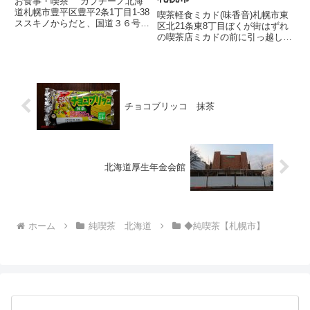
お食事・喫茶 カプチーノ北海
道札幌市豊平区豊平2条1丁目1-38
喫茶軽食ミカド(味香音)札幌市東
ススキノからだと、国道３６号線
区北21条東8丁目ぼくが街はずれ
で豊平川にかかる豊平橋を渡りす
の喫茶店ミカドの前に引っ越して
ぐ左折するとお食事喫茶カプチー
来たのは1992年のことだった。
ノさんがあります。地下鉄だと菊
オレンジ色のテントが目をひく喫
水駅かな。カプチーノはマンショ
茶店ですが、ミカドという名前は
ンの一階。マンションのバ...
ススキノではやっているキャバレ
ーと同じなので不思議な感...
チョコブリッコ 抹茶
北海道厚生年金会館
ホーム
純喫茶 北海道
◆純喫茶【札幌市】