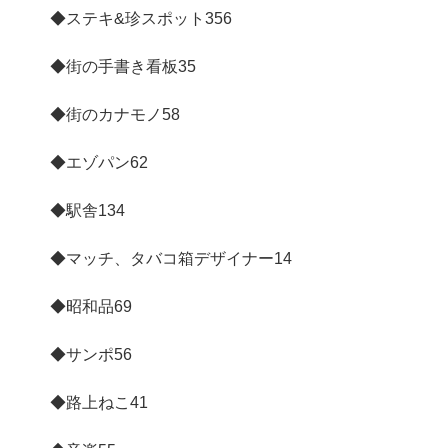
◆ステキ&珍スポット
356
◆街の手書き看板
35
◆街のカナモノ
58
◆エゾパン
62
◆駅舎
134
◆マッチ、タバコ箱デザイナー
14
◆昭和品
69
◆サンポ
56
◆路上ねこ
41