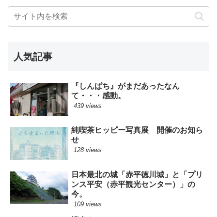
人気記事
『しんぱち』がまだあったなん
て・・・感動。
439 views
純喫茶ヒッピー写真展 開催のお知ら
せ
128 views
日本最北の城「赤平徳川城」と「プリ
ンス平安（赤平観光センター）」の
今。
109 views