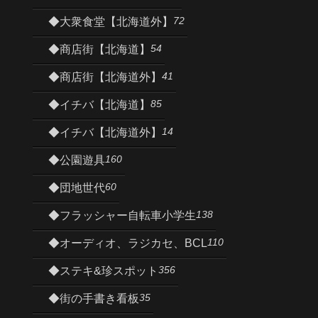
72
◆大衆食堂【北海道外】
54
◆商店街【北海道】
41
◆商店街【北海道外】
85
◆イチバ【北海道】
14
◆イチバ【北海道外】
160
◆公園遊具
60
◆団地世代
138
◆フラッシャー自転車小学生
110
◆オーディオ、ラジカセ、BCL
356
◆ステキ&珍スポット
35
◆街の手書き看板