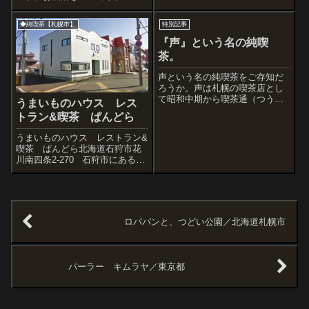
字と色ガラスドアの外観。ミカ
OUT cafe & Trance fashions。
ドは漢字なら味香音(食事+コー
非常にアバンギャルドな喫茶
◆純喫茶【札幌市】
特別記事
ヒーの香り＋音楽)、だったと思
で、札幌の都心部にあり(南...
う。札幌の喫茶の中では、『マ
『声』という名の純喫
ーキュリー』『サン』『わら
茶。
び』と...
声という名の純喫茶をご存知だ
ろうか。声は札幌の喫茶店とし
て昭和中期から喫茶通（つう）
うまいものハウス レス
あるいは感性の高い人たちから
トラン&喫茶 ぱんどら
親しまれた。市電の走る道沿い
にあり、年季の入った建物と
うまいものハウス レストラン&
「声」「声」「声」と書かれた
喫茶 ぱんどら北海道石狩市花
オレンジ色のひさしが目を引い
川南四条2-270 石狩市にある一
た。店名の由来は「...
軒家レストラン。石狩市といっ
ても、ほぼ札幌市北区屯田のヨ
コ、的な場所なので行きやす
い。昔ながらの街の洋食屋で、
いまは貴重なそんざいになって
ロバパンと、つどい公園／北海道札幌市
きたか...
パーラー キムラヤ／東京都