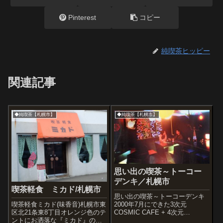
Pinterest
コピー
純喫茶ヒッピー
関連記事
◆純喫茶【札幌市】
◆純喫茶【札幌市】
思い出の喫茶～トーコー
デンキ／札幌市
喫茶軽食 ミカド/札幌市
思い出の喫茶～トーコーデンキ
喫茶軽食ミカド(味香音)札幌市東
2000年7月にできた3次元
区北21条東8丁目オレンジ色のテ
COSMIC CAFE + 4次元
ントにお洒落な『ミカド』の文
FUTURE CROTHING。Chill