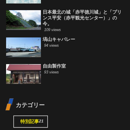
日本最北の城「赤平徳川城」と「プリ
ンス平安（赤平観光センター）」の
今。
109 views
塙山キャバレー
94 views
自由製作室
93 views
カテゴリー
21
特別記事