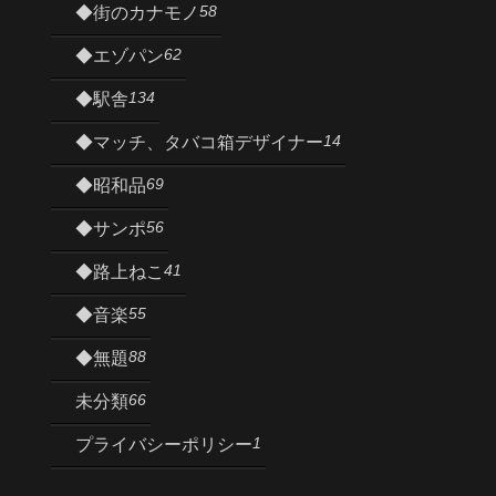
58
◆街のカナモノ
62
◆エゾパン
134
◆駅舎
14
◆マッチ、タバコ箱デザイナー
69
◆昭和品
56
◆サンポ
41
◆路上ねこ
55
◆音楽
88
◆無題
66
未分類
1
プライバシーポリシー