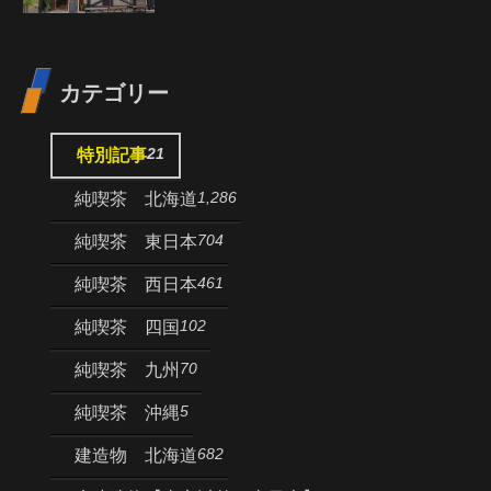
カテゴリー
21
特別記事
1,286
純喫茶 北海道
704
純喫茶 東日本
461
純喫茶 西日本
102
純喫茶 四国
70
純喫茶 九州
5
純喫茶 沖縄
682
建造物 北海道