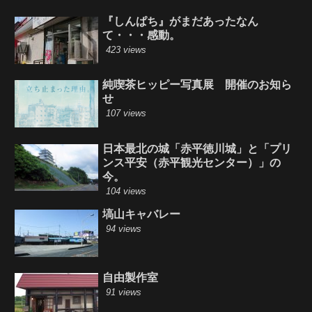
『しんぱち』がまだあったなん
て・・・感動。
423 views
純喫茶ヒッピー写真展 開催のお知ら
せ
107 views
日本最北の城「赤平徳川城」と「プリ
ンス平安（赤平観光センター）」の
今。
104 views
塙山キャバレー
94 views
自由製作室
91 views