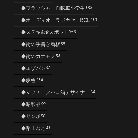
138
◆フラッシャー自転車小学生
110
◆オーディオ、ラジカセ、BCL
356
◆ステキ&珍スポット
35
◆街の手書き看板
58
◆街のカナモノ
62
◆エゾパン
134
◆駅舎
14
◆マッチ、タバコ箱デザイナー
69
◆昭和品
56
◆サンポ
41
◆路上ねこ