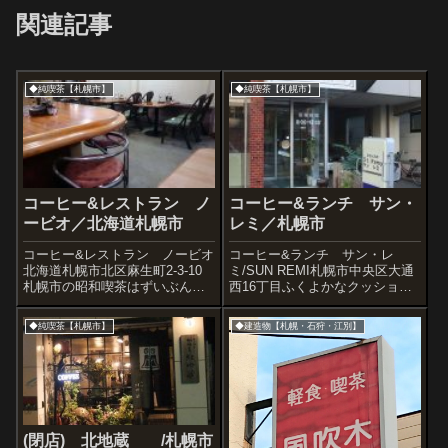
関連記事
◆純喫茶【札幌市】
◆純喫茶【札幌市】
コーヒー&レストラン ノ
コーヒー&ランチ サン・
ービオ／北海道札幌市
レミ／札幌市
コーヒー&レストラン ノービオ
コーヒー&ランチ サン・レ
北海道札幌市北区麻生町2-3-10
ミ/SUN REMI札幌市中央区大通
札幌市の昭和喫茶はずいぶん無
西16丁目ふくよかなクッション
くなってしまいました。だいい
のソファが並ぶ静かな店内。北
ち、サンローゼや北地蔵、声、
海道勤労文化会館の1Fにあるか
◆純喫茶【札幌市】
◆建造物【札幌・石狩・江別】
パイン館などが無くなる日が来
らか、客層はなんとなく文化的
るなんて以前は思いもよらなか
なマダムが多い。残念ながら閉
ったことですから。そんな中で
店しました。2016.7の様子で
このノー...
す...
(閉店) 北地蔵 /札幌市