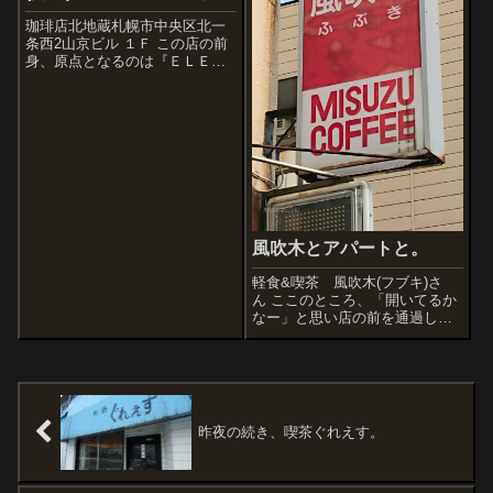
珈琲店北地蔵札幌市中央区北一
条西2山京ビル １Ｆ この店の前
身、原点となるのは『ＥＬＥＶ
ＥＮ(イレブン）』という1988年
に閉店したジャズ喫茶で、昭和
後期の札幌喫茶界の名店のひと
つに数えられている(と思う)。私
が始めてイレブンにいったのは
大...
風吹木とアパートと。
軽食&喫茶 風吹木(フブキ)さ
ん ここのところ、「開いてるか
なー」と思い店の前を通過して
もいつもタイミングが悪く開い
ていなかった。きょうはダメ元
で行ってみようと。え・・・・
開いていた! 風吹木は昔飼って
たネコちゃんの名前だ。 コロ
ナ...
昨夜の続き、喫茶ぐれえす。