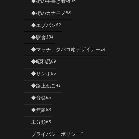
35
◆街の手書き看板
58
◆街のカナモノ
62
◆エゾパン
134
◆駅舎
14
◆マッチ、タバコ箱デザイナー
69
◆昭和品
56
◆サンポ
41
◆路上ねこ
55
◆音楽
88
◆無題
66
未分類
1
プライバシーポリシー