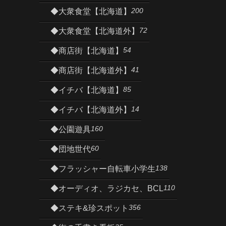
200
◆大衆食堂【北海道】
72
◆大衆食堂【北海道外】
54
◆商店街【北海道】
41
◆商店街【北海道外】
85
◆イチバ【北海道】
14
◆イチバ【北海道外】
160
◆公園遊具
60
◆団地世代
138
◆フラッシャー自転車小学生
110
◆オーディオ、ラジカセ、BCL
356
◆ステキ&珍スポット