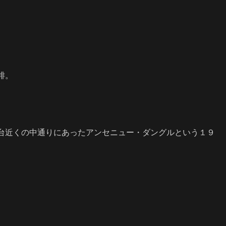
琲。
台近く
の中通りにあったアンセニュー・ダングルという１９