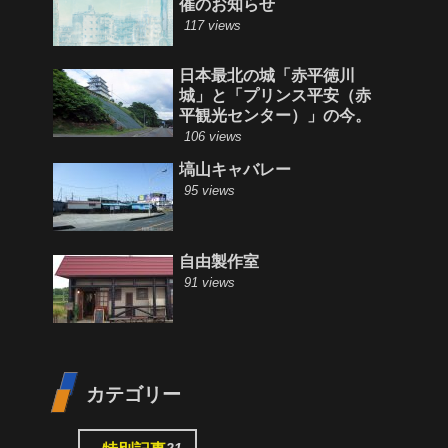
催のお知らせ
117 views
日本最北の城「赤平徳川
城」と「プリンス平安（赤
平観光センター）」の今。
106 views
塙山キャバレー
95 views
自由製作室
91 views
カテゴリー
21