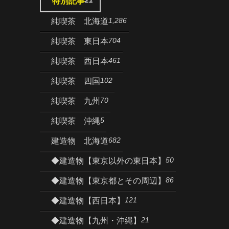
特別記事
1,286
純喫茶 北海道
704
純喫茶 東日本
461
純喫茶 西日本
102
純喫茶 四国
70
純喫茶 九州
5
純喫茶 沖縄
682
建造物 北海道
50
◆建造物【東京以外の東日本】
86
◆建造物【東京都とその周辺】
121
◆建造物【西日本】
21
◆建造物【九州・沖縄】