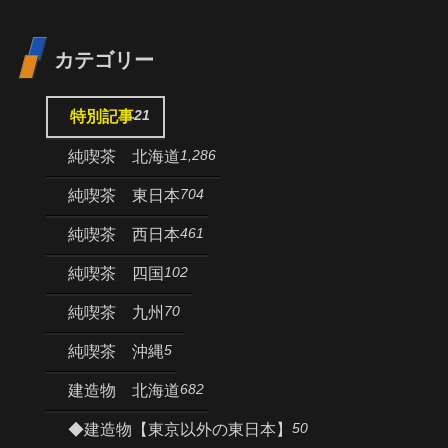
カテゴリー
21
特別記事
1,286
純喫茶 北海道
704
純喫茶 東日本
461
純喫茶 西日本
102
純喫茶 四国
70
純喫茶 九州
5
純喫茶 沖縄
682
建造物 北海道
50
◆建造物【東京以外の東日本】