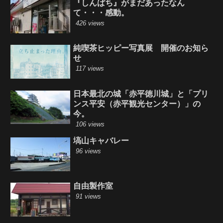
『しんぱち』がまだあったなん
て・・・感動。
426 views
純喫茶ヒッピー写真展 開催のお知ら
せ
117 views
日本最北の城「赤平徳川城」と「プリ
ンス平安（赤平観光センター）」の
今。
106 views
塙山キャバレー
96 views
自由製作室
91 views