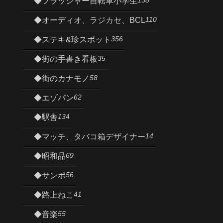
138
◆フラッシャー自転車小学生
110
◆オーディオ、ラジカセ、BCL
356
◆ステキ&珍スポット
35
◆街の手書き看板
58
◆街のカナモノ
62
◆エゾパン
134
◆駅舎
14
◆マッチ、タバコ箱デザイナー
69
◆昭和品
56
◆サンポ
41
◆路上ねこ
55
◆音楽