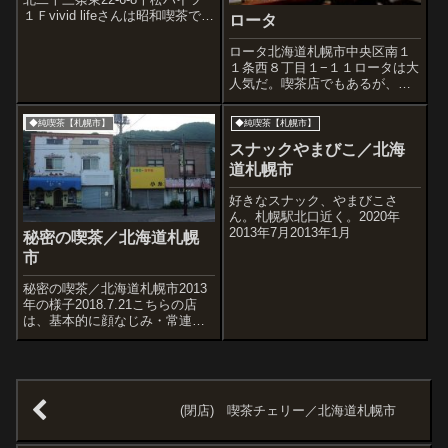
１Ｆvivid lifeさんは昭和喫茶では
ロータ
ありませんが、うちのブログで
は少数派のいまどきの「カフ
ロータ北海道札幌市中央区南１
ェ」に寄ってみました。
１条西８丁目１−１１ロータは大
2014.2.23再訪
人気だ。喫茶店でもあるが、営
業時間中はお客が絶え間なく入
れ替わっている。ほとんどが食
◆純喫茶【札幌市】
◆純喫茶【札幌市】
事目当てのお客さんで、カウン
ターやテーブル席は無人の瞬間
スナックやまびこ／北海
はなんてないんじゃないかと思
道札幌市
ってしまうほど...
好きなスナック、やまびこさ
ん。札幌駅北口近く。2020年
2013年7月2013年1月
秘密の喫茶／北海道札幌
市
秘密の喫茶／北海道札幌市2013
年の様子2018.7.21こちらの店
は、基本的に顔なじみ・常連さ
んのために店を開けている営業
スタイルなので店名・住所など
公開できませんが、札幌市内に
ある昭和喫茶です。（外観で店
名分かりますね・・・）店につ
(閉店) 喫茶チェリー／北海道札幌市
くと...