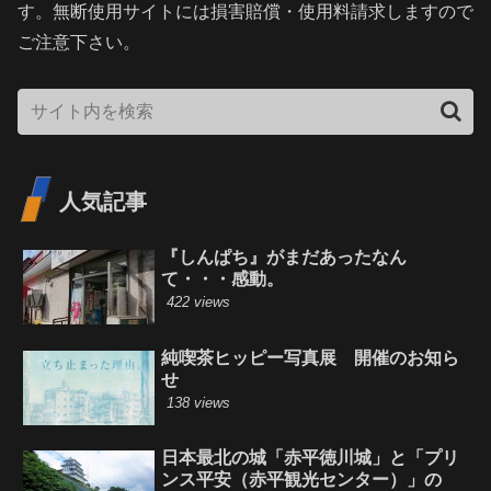
す。無断使用サイトには損害賠償・使用料請求しますので
ご注意下さい。
人気記事
『しんぱち』がまだあったなん
て・・・感動。
422 views
純喫茶ヒッピー写真展 開催のお知ら
せ
138 views
日本最北の城「赤平徳川城」と「プリ
ンス平安（赤平観光センター）」の