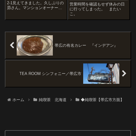
2-1見えてきました。久しぶりの
営業時間を確認もせず休みの日
昴さん。マンションオーナーで
に行ってしまった。 またい
もあります。2017.4.8訪問。あ
こ。
ぁ懐かしいバーのような雰囲気
もある純喫茶ママさんごちそう
さまでした照明器具も美しい当
時のシャンデリア近所の風景
「...
帯広の有名カレー 『インデアン』
TEA ROOM シンフォニー／帯広市
ホーム
純喫茶 北海道
◆純喫茶【帯広市方面】