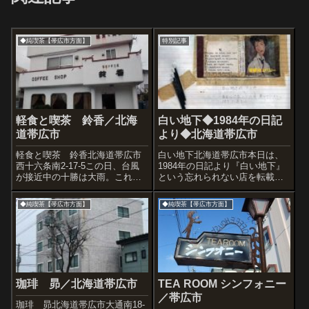
◆純喫茶【帯広市方面】
特別記事
軽食と喫茶 鈴香／北海
白い地下◆1984年の日記
道帯広市
より◆北海道帯広市
軽食と喫茶 鈴香北海道帯広市
白い地下北海道帯広市本日は、
西十六条南2-17-5この日、台風
1984年の日記より『白い地下』
が接近中の十勝は大雨。これか
という忘れられない店を転載し
ら知人に会う約束もあります
ます。◆1984年の日記より原文
が、かなりの雨なので、ブログ
まま◆「忠類（ちゅうるい）の
◆純喫茶【帯広市方面】
◆純喫茶【帯広市方面】
にも出さずずっと秘密にしてい
町を朝6時に出発し、発売されて
た喫茶にとりあえず退避です。
間もない中森明菜の「サザンウ
住宅地にある喫茶店超正統派の
ィンド」という曲をなんとなく
店内ため息が...
口ずさ...
珈琲 昴／北海道帯広市
TEA ROOM シンフォニー
／帯広市
珈琲 昴北海道帯広市大通南18-