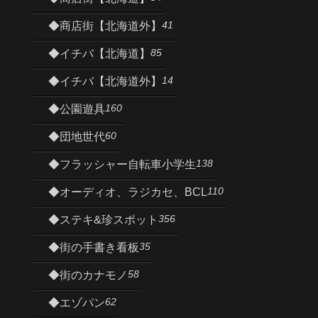
41
◆商店街【北海道外】
85
◆イチバ【北海道】
14
◆イチバ【北海道外】
160
◆公園遊具
60
◆団地世代
138
◆フラッシャー自転車小学生
110
◆オーディオ、ラジカセ、BCL
356
◆ステキ&珍スポット
35
◆街の手書き看板
58
◆街のカナモノ
62
◆エゾパン