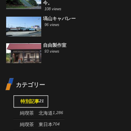
今。
108 views
塙山キャバレー
96 views
自由製作室
93 views
カテゴリー
21
特別記事
1,286
純喫茶 北海道
704
純喫茶 東日本