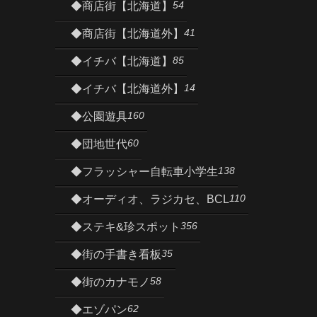
54
◆商店街【北海道】
41
◆商店街【北海道外】
85
◆イチバ【北海道】
14
◆イチバ【北海道外】
160
◆公園遊具
60
◆団地世代
138
◆フラッシャー自転車小学生
110
◆オーディオ、ラジカセ、BCL
356
◆ステキ&珍スポット
35
◆街の手書き看板
58
◆街のカナモノ
62
◆エゾパン