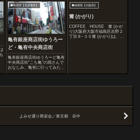
◆商店街【北海道外】
◆純喫茶【大阪府】
篝 (かがり)
COFFEE HOUSE 篝 (かが
り)大阪府大阪市福島区吉野２
丁目８−３５篝 (かがり)は、店
亀有銀座商店街ゆうろー
内に仏像がたくさんあることで
知られている1970年創業の喫
ど・亀有中央商店街
は
茶店。あまり目立たないけど、
も
カタカナ表記のロゴはなかなか
亀有銀座商店街ゆうろーど亀有
粋です。大阪らしく気さくなマ
中央商店街"こち亀"の両さんで
と
ス...
おなじみ、亀有に行ってみた。
ＪＲ亀有駅南口に続く商店街は
下町情緒のある「亀有銀座商店
街ゆうろーど」と、飲食店の多
い「亀有中央商店街」、「リリ
オ商店会」、「上宿商店会」。
そして駅北口方...
よみせ通り商栄会／東京都 谷中