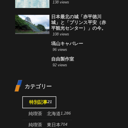
138 views
日本最北の城「赤平徳川
城」と「プリンス平安（赤
平観光センター）」の今。
108 views
塙山キャバレー
96 views
自由製作室
92 views
カテゴリー
21
特別記事
1,286
純喫茶 北海道
704
純喫茶 東日本