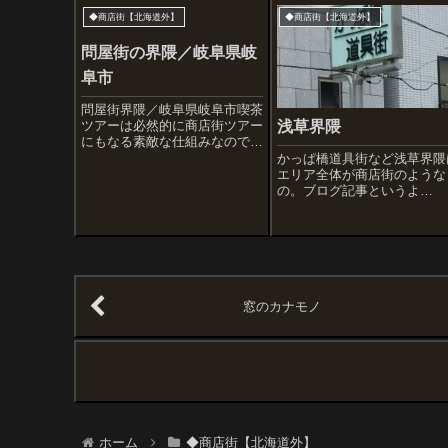
◆商店街【北海道外】
◆商店街【北海道外】
問屋街の界隈／岐阜県岐
阜市
問屋街界隈／岐阜県岐阜市喫茶
浅草界隈
ツアーは必然的に商店街ツアー
にもなる素敵な仕組みなのです
が、岐阜市の問屋街めぐりはと
かっぱ橋道具街など浅草界隈
ても楽しいひとときでした。喫
エリア全体が商店街のような
茶店のテントが凝っているよう
の。ブログ記事というよ
に、洋装店のテナントにもおも
り・・・自分用に写真保管庫
しろいものがたくさんあった
して残しておきます。
り、看板や街灯など...
窓のカナモノ
ホーム
◆商店街【北海道外】