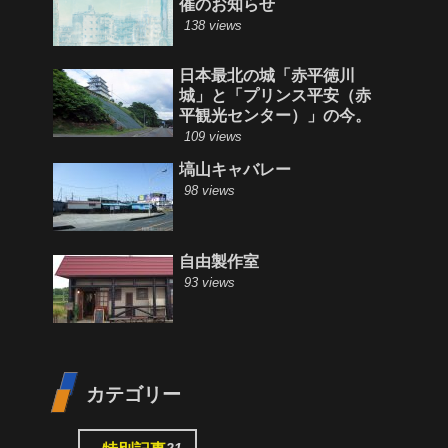
催のお知らせ
138 views
日本最北の城「赤平徳川
城」と「プリンス平安（赤
平観光センター）」の今。
109 views
塙山キャバレー
98 views
自由製作室
93 views
カテゴリー
21