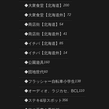
200
◆大衆食堂【北海道】
72
◆大衆食堂【北海道外】
54
◆商店街【北海道】
41
◆商店街【北海道外】
85
◆イチバ【北海道】
14
◆イチバ【北海道外】
160
◆公園遊具
60
◆団地世代
138
◆フラッシャー自転車小学生
110
◆オーディオ、ラジカセ、BCL
356
◆ステキ&珍スポット