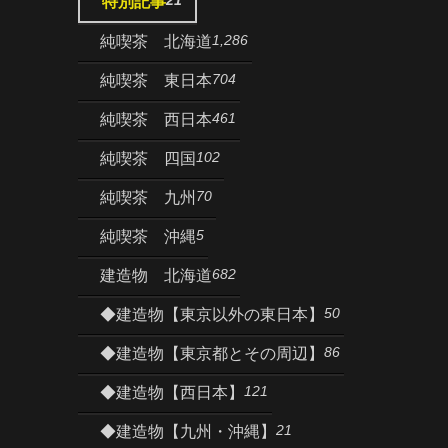
特別記事
1,286
純喫茶 北海道
704
純喫茶 東日本
461
純喫茶 西日本
102
純喫茶 四国
70
純喫茶 九州
5
純喫茶 沖縄
682
建造物 北海道
50
◆建造物【東京以外の東日本】
86
◆建造物【東京都とその周辺】
121
◆建造物【西日本】
21
◆建造物【九州・沖縄】