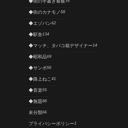
35
◆街の手書き看板
58
◆街のカナモノ
62
◆エゾパン
134
◆駅舎
14
◆マッチ、タバコ箱デザイナー
69
◆昭和品
56
◆サンポ
41
◆路上ねこ
55
◆音楽
88
◆無題
66
未分類
1
プライバシーポリシー