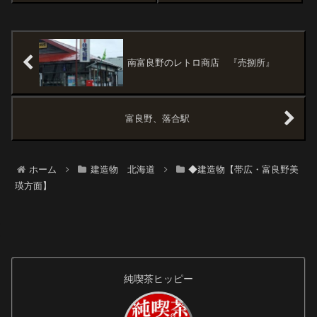
れたので短期的な林間学校生の
の出身地として有名ですが、
名前ではなく小中学校当時の兄
「ラワンドライブイン」がある
弟の名かもしれない
のは"螺湾（らわん）"という地
区。ラワンブキと...
南富良野のレトロ商店 『売捌所』
富良野、落合駅
ホーム
建造物 北海道
◆建造物【帯広・富良野美
瑛方面】
純喫茶ヒッピー