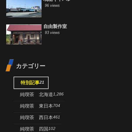
96 views
自由製作室
93 views
カテゴリー
21
特別記事
1,286
純喫茶 北海道
704
純喫茶 東日本
461
純喫茶 西日本
102
純喫茶 四国