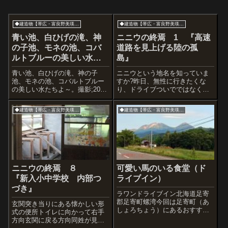
◆建造物【帯広・富良野美瑛方面】
◆建造物【帯広・富良野美瑛方面】
青い池、白ひげの滝、神
ニニウの終焉 1 『高速
の子池、モネの池、コバ
道路を見上げる陸の孤
ルトブルーの美しい水た
島』
ちよ～。
青い池、白ひげの滝、神の子
ニニウという地名を知っていま
池、モネの池、コバルトブルー
すか?昨日、無性に行きたくな
の美しい水たちよ～。撮影;2020
り、ドライブついでではなくニ
年11月8日ほか◆「白ひげの滝」
ニウに行くためだけに車を走ら
早いもので11月になると北海道
せました。陸の孤島。 まさに
◆建造物【帯広・富良野美瑛方面】
◆建造物【帯広・富良野美瑛方面】
の山岳部は雪化粧で白く輝きま
陸の孤島です。周囲１０キロは
す。ここは北海道・美瑛の白金
ほかに集落はなく、山あいの盆
地区。美しい景色に癒されに来
地にポツンと拓かれたニニウ。
ました...
冬季は完全に孤立...
ニニウの終焉 ８
可愛い馬のいる食堂（ド
『新入小中学校 内部つ
ライブイン）
づき』
ラワンドライブイン北海道足寄
郡足寄町螺湾今回は足寄町（あ
玄関突き当りにある懐かしい形
しょろちょう）にあるおすすめ
式の便所トイレに向かって右手
のドライブインの掲載です。足
方向玄関に戻る方向同姓が見ら
寄町といえば某ミュージシャン