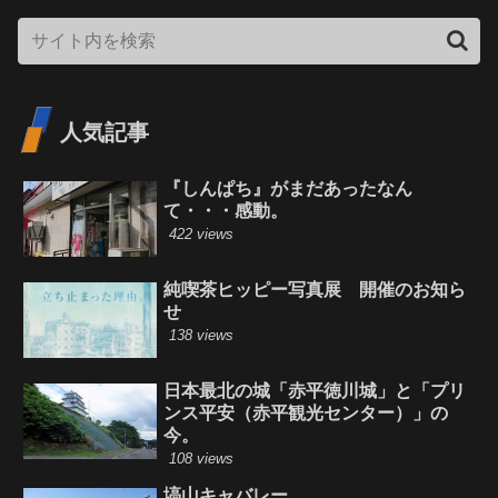
人気記事
『しんぱち』がまだあったなん
て・・・感動。
422 views
純喫茶ヒッピー写真展 開催のお知ら
せ
138 views
日本最北の城「赤平徳川城」と「プリ
ンス平安（赤平観光センター）」の
今。
108 views
塙山キャバレー