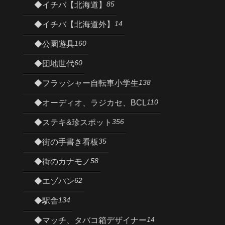
85
◆イチバ【北海道】
14
◆イチバ【北海道外】
160
◆公園遊具
60
◆団地世代
138
◆フラッシャー自転車小学生
110
◆オーディオ、ラジカセ、BCL
356
◆ステキ&珍スポット
35
◆街の手書き看板
58
◆街のカナモノ
62
◆エゾパン
134
◆駅舎
14
◆マッチ、タバコ箱デザイナー